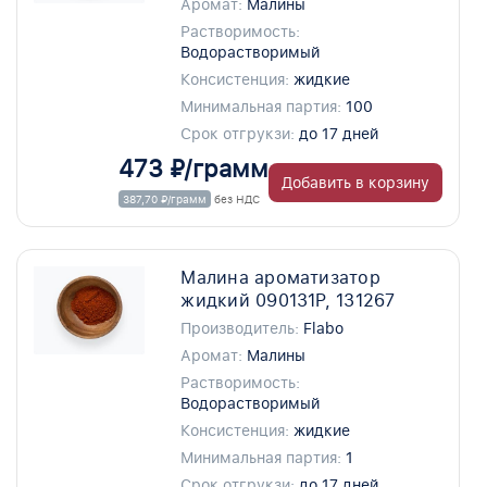
Аромат:
Малины
Растворимость:
Водорастворимый
Консистенция:
жидкие
Минимальная партия:
100
Срок отгрукзи:
до 17 дней
473 ₽/грамм
Добавить в корзину
387,70 ₽/грамм
без НДС
Малина ароматизатор
жидкий 090131P, 131267
Производитель:
Flabo
Аромат:
Малины
Растворимость:
Водорастворимый
Консистенция:
жидкие
Минимальная партия:
1
Срок отгрукзи:
до 17 дней