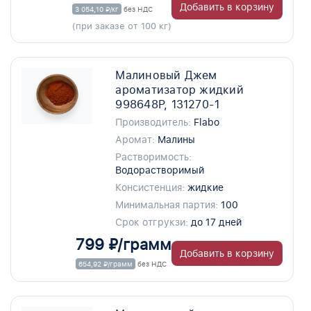
Добавить в корзину
3 054,10 ₽/кг
без НДС
(при заказе от 100 кг)
Малиновый Джем
ароматизатор жидкий
998648P, 131270-1
Производитель:
Flabo
Аромат:
Малины
Растворимость:
Водорастворимый
Консистенция:
жидкие
Минимальная партия:
100
Срок отгрукзи:
до 17 дней
799 ₽/грамм
Добавить в корзину
654,92 ₽/грамм
без НДС