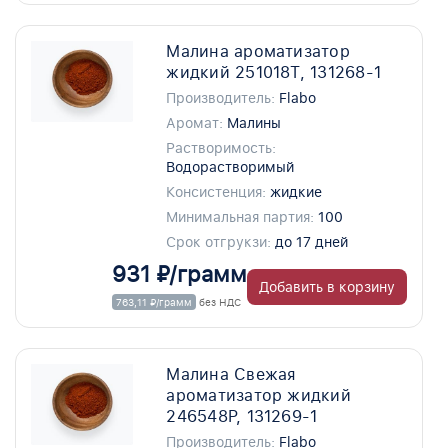
Малина ароматизатор
жидкий 251018T, 131268-1
Производитель:
Flabo
Аромат:
Малины
Растворимость:
Водорастворимый
Консистенция:
жидкие
Минимальная партия:
100
Срок отгрукзи:
до 17 дней
931 ₽/грамм
Добавить в корзину
763,11 ₽/грамм
без НДС
Малина Свежая
ароматизатор жидкий
246548P, 131269-1
Производитель:
Flabo