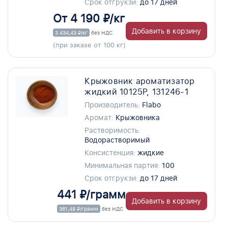
Срок отгрукзи:
до 17 дней
От 4 190 ₽/кг
Добавить в корзину
3 434,43 ₽/кг
без НДС
(при заказе от 100 кг)
Крыжовник ароматизатор
жидкий 10125P, 131246-1
Производитель:
Flabo
Аромат:
Крыжовника
Растворимость:
Водорастворимый
Консистенция:
жидкие
Минимальная партия:
100
Срок отгрукзи:
до 17 дней
441 ₽/грамм
Добавить в корзину
361,48 ₽/грамм
без НДС