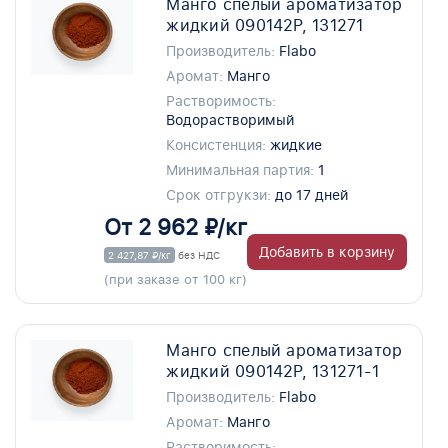
Манго спелый ароматизатор
жидкий 090142P, 131271
Производитель:
Flabo
Аромат:
Манго
Растворимость:
Водорастворимый
Консистенция:
жидкие
Минимальная партия:
1
Срок отгрукзи:
до 17 дней
От 2 962 ₽/кг
Добавить в корзину
2 427,87 ₽/кг
без НДС
(при заказе от 100 кг)
Манго спелый ароматизатор
жидкий 090142P, 131271-1
Производитель:
Flabo
Аромат:
Манго
Растворимость: