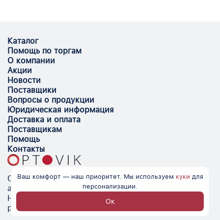
Каталог
Помощь по торгам
О компании
Акции
Новости
Поставщики
Вопросы о продукции
Юридическая информация
Доставка и оплата
Поставщикам
Помощь
Контакты
Ваш комфорт — наш приоритет. Мы используем
куки
для
Optovik.com - электронная площадка для
персонализации.
автоматизации закупок и поиска поставщиков.
Низкие цены, надёжные контрагенты и удобство
Ок
работы.