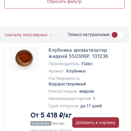
Сбросить фильтр
Только натуральные:
сначала популярные
Клубника ароматизатор
жидкий 550306P, 131236
Производитель:
Flabo
Аромат:
Клубники
Растворимость:
Водорастворимый
Консистенция:
жидкие
Минимальная партия:
1
Срок отгрукзи:
до 17 дней
От 5 418 ₽/кг
Добавить в корзину
4 440,98 ₽/кг
без НДС
(при заказе от 100 кг)