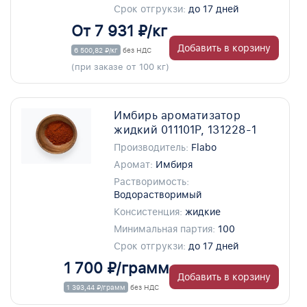
Срок отгрукзи:
до 17 дней
От 7 931 ₽/кг
Добавить в корзину
6 500,82 ₽/кг
без НДС
(при заказе от 100 кг)
Имбирь ароматизатор
жидкий 011101P, 131228-1
Производитель:
Flabo
Аромат:
Имбиря
Растворимость:
Водорастворимый
Консистенция:
жидкие
Минимальная партия:
100
Срок отгрукзи:
до 17 дней
1 700 ₽/грамм
Добавить в корзину
1 393,44 ₽/грамм
без НДС