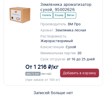
Земляника ароматизатор
сухой, 95002626
Халяль
Кошер
Веган
Производитель:
ВМ Про
Аромат:
Земляника лесная
Растворимость:
Жирорастворимый
Консистенция:
Сухой
Минимальная партия:
20
Срок отгрукзи:
от 16 до 25 дней
От 1 216 ₽/кг
Добавить в корзину
996,72 ₽/кг
без НДС
(при заказе от 100 кг)
Записей больше нет