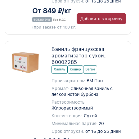
Срок отгрукзи:
от 16 до 25 дней
От 849 ₽/кг
Добавить в корзину
695,90 ₽/кг
без НДС
(при заказе от 100 кг)
Ваниль французская
ароматизатор сухой,
60002285
Халяль
Кошер
Веган
Производитель:
ВМ Про
Аромат:
Сливочная ваниль с
легкой нотой бурбона
Растворимость:
Жирорастворимый
Консистенция:
Сухой
Минимальная партия:
20
Срок отгрукзи:
от 16 до 25 дней