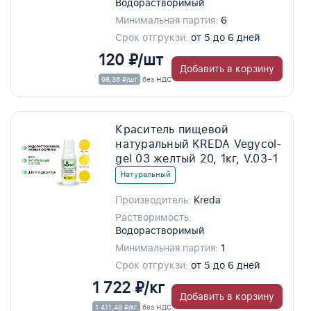
Водорастворимый
Минимальная партия:
6
Срок отгрукзи:
от 5 до 6 дней
120 ₽/шт
Добавить в корзину
98,36 ₽/шт
без НДС
Краситель пищевой
натуральный KREDA Vegycol-
gel 03 желтый 20, 1кг, V.03-1
Натуральный
Производитель:
Kreda
Растворимость:
Водорастворимый
Минимальная партия:
1
Срок отгрукзи:
от 5 до 6 дней
1 722 ₽/кг
Добавить в корзину
1 411,48 ₽/кг
без НДС