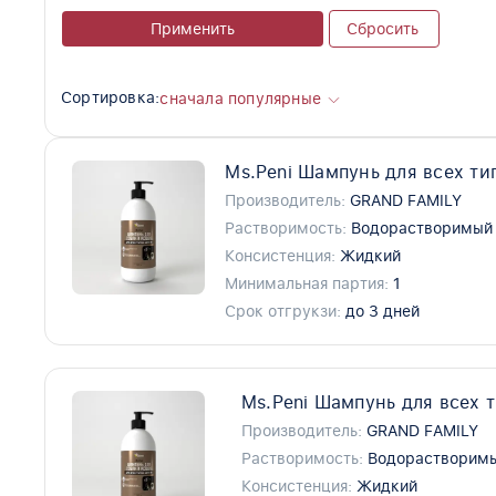
Применить
Сбросить
Сортировка:
сначала популярные
Ms.Peni Шампунь для всех тип
Производитель:
GRAND FAMILY
Растворимость:
Водорастворимый
Консистенция:
Жидкий
Минимальная партия:
1
Срок отгрукзи:
до 3 дней
Ms.Peni Шампунь для всех 
Производитель:
GRAND FAMILY
Растворимость:
Водорастворим
Консистенция:
Жидкий