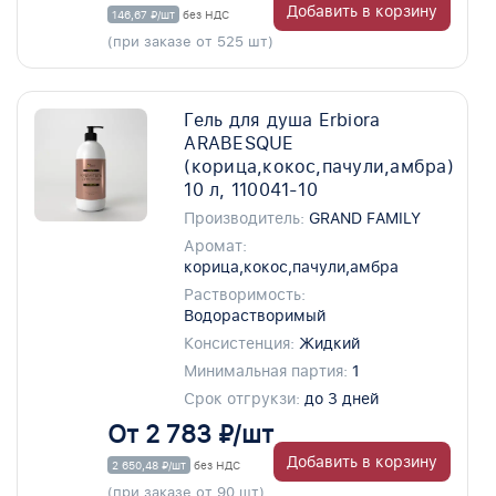
Добавить в корзину
146,67 ₽/шт
без НДС
(при заказе от 525 шт)
Гель для душа Erbiora
ARABESQUE
(корица,кокос,пачули,амбра)
10 л, 110041-10
Производитель:
GRAND FAMILY
Аромат:
корица,кокос,пачули,амбра
Растворимость:
Водорастворимый
Консистенция:
Жидкий
Минимальная партия:
1
Срок отгрукзи:
до 3 дней
От 2 783 ₽/шт
Добавить в корзину
2 650,48 ₽/шт
без НДС
(при заказе от 90 шт)