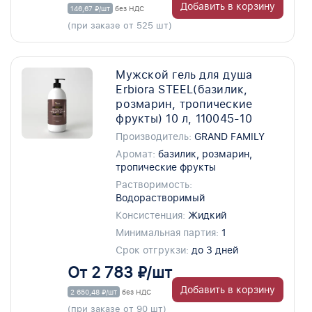
Добавить в корзину
146,67 ₽/шт
без НДС
(при заказе от 525 шт)
Мужской гель для душа
Erbiora STEEL(базилик,
розмарин, тропические
фрукты) 10 л, 110045-10
Производитель:
GRAND FAMILY
Аромат:
базилик, розмарин,
тропические фрукты
Растворимость:
Водорастворимый
Консистенция:
Жидкий
Минимальная партия:
1
Срок отгрукзи:
до 3 дней
От 2 783 ₽/шт
Добавить в корзину
2 650,48 ₽/шт
без НДС
(при заказе от 90 шт)