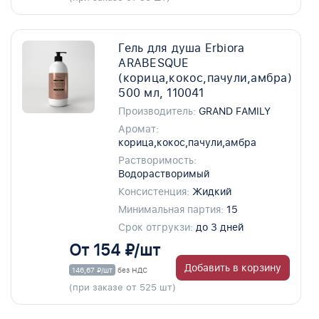
Гель для душа Erbiora
ARABESQUE
(корица,кокос,пачули,амбра)
500 мл, 110041
Производитель:
GRAND FAMILY
Аромат:
корица,кокос,пачули,амбра
Растворимость:
Водорастворимый
Консистенция:
Жидкий
Минимальная партия:
15
Срок отгрукзи:
до 3 дней
От 154 ₽/шт
Добавить в корзину
146,67 ₽/шт
без НДС
(при заказе от 525 шт)