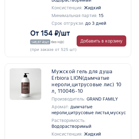
Водорастворимый
Консистенция:
Жидкий
Минимальная партия:
15
Срок отгрукзи:
до 3 дней
От 154 ₽/шт
Добавить в корзину
146,67 ₽/шт
без НДС
(при заказе от 525 шт)
Мужской гель для душа
Erbiora LION(дымчатые
нероли,цитрусовые лис) 10
л, 110046-10
Производитель:
GRAND FAMILY
Аромат:
дымчатые
нероли,цитрусовые листья,мускус
Растворимость:
Водорастворимый
Консистенция:
Жидкий