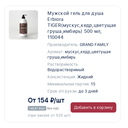
Мужской гель для душа
Erbiora
TIGER(мускус,кедр,цветущая
груша,имбирь) 500 мл,
110044
Производитель:
GRAND FAMILY
Аромат:
мускус,кедр,цветущая
груша,имбирь
Растворимость:
Водорастворимый
Консистенция:
Жидкий
Минимальная партия:
15
Срок отгрукзи:
до 3 дней
От 154 ₽/шт
Добавить в корзину
146,67 ₽/шт
без НДС
(при заказе от 525 шт)