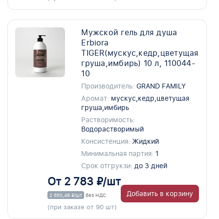
Мужской гель для душа
Erbiora
TIGER(мускус,кедр,цветущая
груша,имбирь) 10 л, 110044-
10
Производитель:
GRAND FAMILY
Аромат:
мускус,кедр,цветущая
груша,имбирь
Растворимость:
Водорастворимый
Консистенция:
Жидкий
Минимальная партия:
1
Срок отгрукзи:
до 3 дней
От 2 783 ₽/шт
Добавить в корзину
2 650,48 ₽/шт
без НДС
(при заказе от 90 шт)