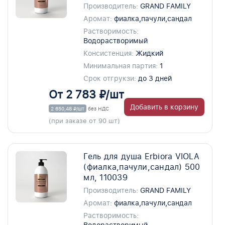
Производитель:
GRAND FAMILY
Аромат:
фиалка,пачули,сандал
Растворимость:
Водорастворимый
Консистенция:
Жидкий
Минимальная партия:
1
Срок отгрукзи:
до 3 дней
От 2 783 ₽/шт
Добавить в корзину
2 650,48 ₽/шт
без НДС
(при заказе от 90 шт)
Гель для душа Erbiora VIOLA
(фиалка,пачули,сандал) 500
мл, 110039
Производитель:
GRAND FAMILY
Аромат:
фиалка,пачули,сандал
Растворимость: