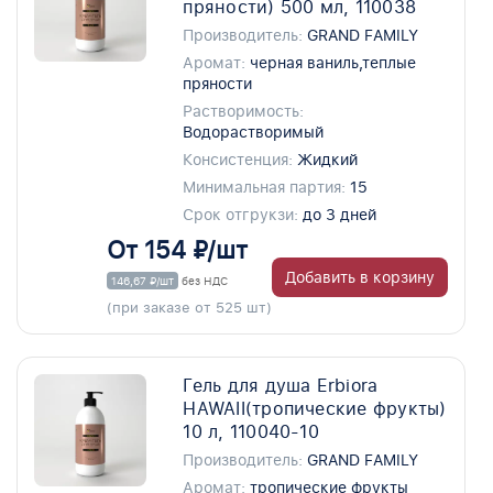
пряности) 500 мл, 110038
Производитель:
GRAND FAMILY
Аромат:
черная ваниль,теплые
пряности
Растворимость:
Водорастворимый
Консистенция:
Жидкий
Минимальная партия:
15
Срок отгрукзи:
до 3 дней
От 154 ₽/шт
Добавить в корзину
146,67 ₽/шт
без НДС
(при заказе от 525 шт)
Гель для душа Erbiora
HAWAII(тропические фрукты)
10 л, 110040-10
Производитель:
GRAND FAMILY
Аромат:
тропические фрукты