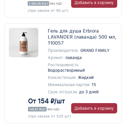
Добавить в корзину
2 880,95 ₽/шт
без НДС
(при заказе от 90 шт)
Гель для душа Erbiora
LAVANDER (лаванда) 500 мл,
110057
Производитель:
GRAND FAMILY
Аромат:
лаванда
Растворимость:
Водорастворимый
Консистенция:
Жидкий
Минимальная партия:
15
Срок отгрукзи:
до 3 дней
От 154 ₽/шт
Добавить в корзину
146,67 ₽/шт
без НДС
(при заказе от 525 шт)