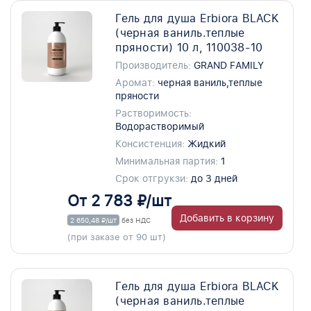
Гель для душа Erbiora BLACK
(черная ваниль.теплые
пряности) 10 л, 110038-10
Производитель:
GRAND FAMILY
Аромат:
черная ваниль,теплые
пряности
Растворимость:
Водорастворимый
Консистенция:
Жидкий
Минимальная партия:
1
Срок отгрукзи:
до 3 дней
От 2 783 ₽/шт
Добавить в корзину
2 650,48 ₽/шт
без НДС
(при заказе от 90 шт)
Гель для душа Erbiora BLACK
(черная ваниль.теплые