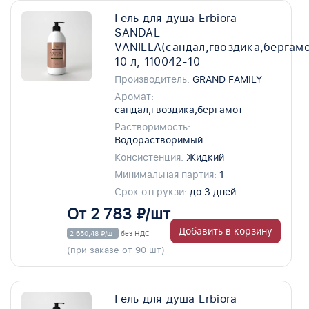
Гель для душа Erbiora
SANDAL
VANILLA(сандал,гвоздика,бергамо
10 л, 110042-10
Производитель:
GRAND FAMILY
Аромат:
сандал,гвоздика,бергамот
Растворимость:
Водорастворимый
Консистенция:
Жидкий
Минимальная партия:
1
Срок отгрукзи:
до 3 дней
От 2 783 ₽/шт
Добавить в корзину
2 650,48 ₽/шт
без НДС
(при заказе от 90 шт)
Гель для душа Erbiora