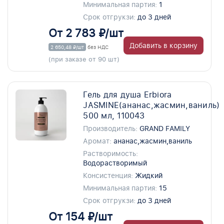
Минимальная партия:
1
Срок отгрукзи:
до 3 дней
От 2 783 ₽/шт
Добавить в корзину
2 650,48 ₽/шт
без НДС
(при заказе от 90 шт)
Гель для душа Erbiora
JASMINE(ананас,жасмин,ваниль)
500 мл, 110043
Производитель:
GRAND FAMILY
Аромат:
ананас,жасмин,ваниль
Растворимость:
Водорастворимый
Консистенция:
Жидкий
Минимальная партия:
15
Срок отгрукзи:
до 3 дней
От 154 ₽/шт