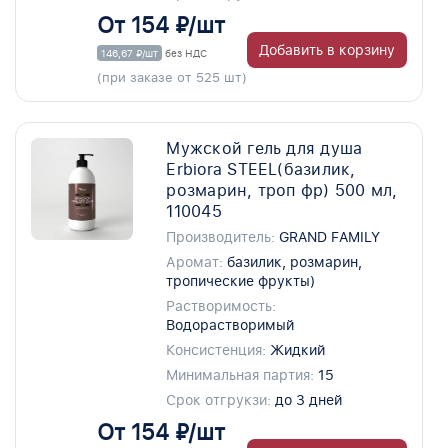
От 154 ₽/шт
Добавить в корзину
146,67 ₽/шт
без НДС
(при заказе от 525 шт)
Мужской гель для душа
Erbiora STEEL(базилик,
розмарин, троп фр) 500 мл,
110045
Производитель:
GRAND FAMILY
Аромат:
базилик, розмарин,
тропические фрукты)
Растворимость:
Водорастворимый
Консистенция:
Жидкий
Минимальная партия:
15
Срок отгрукзи:
до 3 дней
От 154 ₽/шт