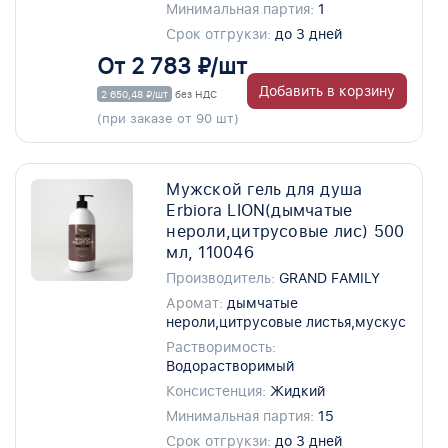
Минимальная партия:
1
Срок отгрукзи:
до 3 дней
От 2 783 ₽/шт
Добавить в корзину
2 650,48 ₽/шт
без НДС
(при заказе от 90 шт)
Мужской гель для душа
Erbiora LION(дымчатые
нероли,цитрусовые лис) 500
мл, 110046
Производитель:
GRAND FAMILY
Аромат:
дымчатые
нероли,цитрусовые листья,мускус
Растворимость:
Водорастворимый
Консистенция:
Жидкий
Минимальная партия:
15
Срок отгрукзи:
до 3 дней