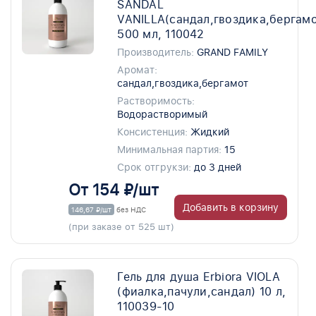
SANDAL
VANILLA(сандал,гвоздика,бергамо
500 мл, 110042
Производитель:
GRAND FAMILY
Аромат:
сандал,гвоздика,бергамот
Растворимость:
Водорастворимый
Консистенция:
Жидкий
Минимальная партия:
15
Срок отгрукзи:
до 3 дней
От 154 ₽/шт
Добавить в корзину
146,67 ₽/шт
без НДС
(при заказе от 525 шт)
Гель для душа Erbiora VIOLA
(фиалка,пачули,сандал) 10 л,
110039-10