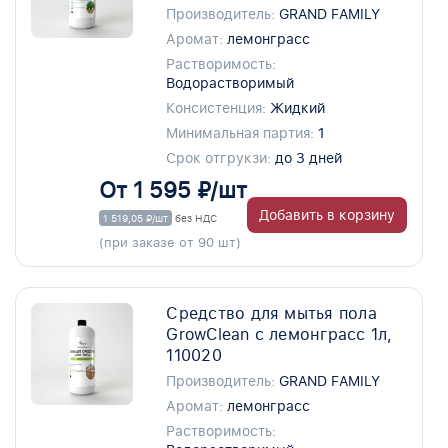
Производитель:
GRAND FAMILY
Аромат:
лемонграсс
Растворимость:
Водорастворимый
Консистенция:
Жидкий
Минимальная партия:
1
Срок отгрукзи:
до 3 дней
От 1 595 ₽/шт
Добавить в корзину
1 519,05 ₽/шт
без НДС
(при заказе от 90 шт)
Средство для мытья пола
GrowClean с лемонграсс 1л,
110020
Производитель:
GRAND FAMILY
Аромат:
лемонграсс
Растворимость: