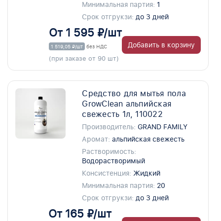
Минимальная партия:
1
Срок отгрукзи:
до 3 дней
От 1 595 ₽/шт
Добавить в корзину
1 519,05 ₽/шт
без НДС
(при заказе от 90 шт)
Средство для мытья пола
GrowClean альпийская
свежесть 1л, 110022
Производитель:
GRAND FAMILY
Аромат:
альпийская свежесть
Растворимость:
Водорастворимый
Консистенция:
Жидкий
Минимальная партия:
20
Срок отгрукзи:
до 3 дней
От 165 ₽/шт