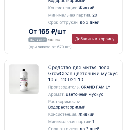
Водорастворимый
Консистенция:
Жидкий
Минимальная партия:
20
Срок отгрукзи:
до 3 дней
От 165 ₽/шт
Добавить в корзину
157,14 ₽/шт
без НДС
(при заказе от 670 шт)
Средство для мытья пола
GrowClean цветочный мускус
10 л, 110021-10
Производитель:
GRAND FAMILY
Аромат:
цветочный мускус
Растворимость:
Водорастворимый
Консистенция:
Жидкий
Минимальная партия:
1
Срок отгрукзи:
до 3 дней