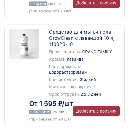
Добавить в корзину
157,14 ₽/шт
без НДС
(при заказе от 670 шт)
Средство для мытья пола
GrowClean с лавандой 10 л,
110023-10
Производитель:
GRAND FAMILY
Аромат:
лаванда
Растворимость:
Водорастворимый
Консистенция:
Жидкий
Минимальная партия:
1
Срок отгрукзи:
до 3 дней
От 1 595 ₽/шт
Добавить в корзину
1 519,05 ₽/шт
без НДС
(при заказе от 90 шт)