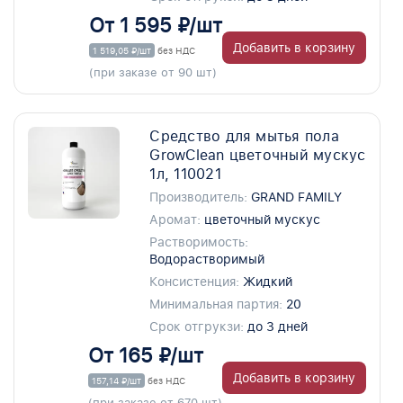
От 1 595 ₽/шт
Добавить в корзину
1 519,05 ₽/шт
без НДС
(при заказе от 90 шт)
Средство для мытья пола
GrowClean цветочный мускус
1л, 110021
Производитель:
GRAND FAMILY
Аромат:
цветочный мускус
Растворимость:
Водорастворимый
Консистенция:
Жидкий
Минимальная партия:
20
Срок отгрукзи:
до 3 дней
От 165 ₽/шт
Добавить в корзину
157,14 ₽/шт
без НДС
(при заказе от 670 шт)