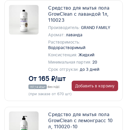
Средство для мытья пола
GrowClean с лавандой 1л,
110023
Производитель:
GRAND FAMILY
Аромат:
лаванда
Растворимость:
Водорастворимый
Консистенция:
Жидкий
Минимальная партия:
20
Срок отгрукзи:
до 3 дней
От 165 ₽/шт
Добавить в корзину
157,14 ₽/шт
без НДС
(при заказе от 670 шт)
Средство для мытья пола
GrowClean с лемонграсс 10
л, 110020-10