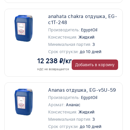
anahata chakra отдушка, EG-
c1T-248
Производитель:
EgyptOil
Консистенция:
Жидкий
Минимальная партия:
3
Срок отгрукзи:
до 10 дней
12 238 ₽/кг
Добавить в корзину
НДС не возвращается
Ananas отдушка, EG-v5U-59
Производитель:
EgyptOil
Аромат:
Ананас
Консистенция:
Жидкий
Минимальная партия:
3
Срок отгрукзи:
до 10 дней