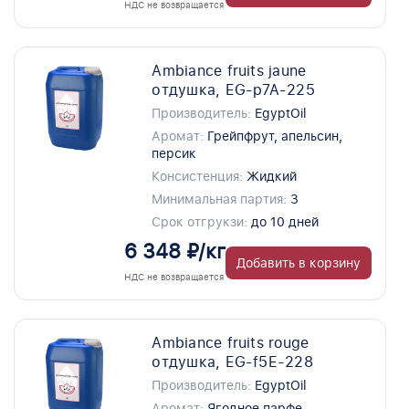
НДС не возвращается
Ambiance fruits jaune
отдушка, EG-p7A-225
Производитель:
EgyptOil
Аромат:
Грейпфрут, апельсин,
персик
Консистенция:
Жидкий
Минимальная партия:
3
Срок отгрукзи:
до 10 дней
6 348 ₽/кг
Добавить в корзину
НДС не возвращается
Ambiance fruits rouge
отдушка, EG-f5E-228
Производитель:
EgyptOil
Аромат:
Ягодное парфе