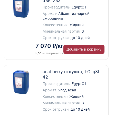
d3R-233
Производитель:
EgyptOil
Аромат:
Абсент из черной
смородины
Консистенция:
Жидкий
Минимальная партия:
3
Срок отгрукзи:
до 10 дней
7 070 ₽/кг
Добавить в корзину
НДС не возвращается
acai berry отдушка, EG-q3L-
42
Производитель:
EgyptOil
Аромат:
Ягод асаи
Консистенция:
Жидкий
Минимальная партия:
3
Срок отгрукзи:
до 10 дней