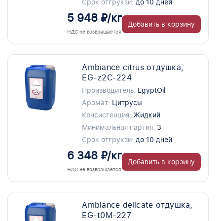
Срок отгрукзи:
до 10 дней
5 948 ₽/кг
Добавить в корзину
НДС не возвращается
Ambiance citrus отдушка,
EG-z2C-224
Производитель:
EgyptOil
Аромат:
Цитрусы
Консистенция:
Жидкий
Минимальная партия:
3
Срок отгрукзи:
до 10 дней
6 348 ₽/кг
Добавить в корзину
НДС не возвращается
Ambiance delicate отдушка,
EG-t0M-227