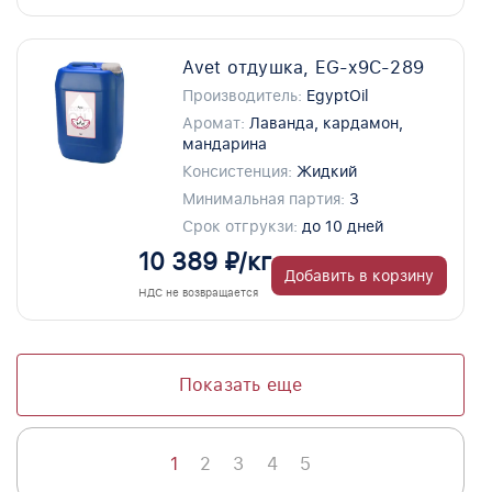
Avet отдушка, EG-x9C-289
Производитель:
EgyptOil
Аромат:
Лаванда, кардамон,
мандарина
Консистенция:
Жидкий
Минимальная партия:
3
Срок отгрукзи:
до 10 дней
10 389 ₽/кг
Добавить в корзину
НДС не возвращается
Показать еще
1
2
3
4
5