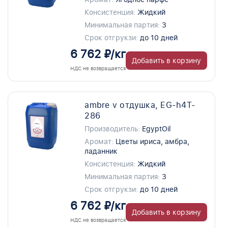
Консистенция:
Жидкий
Минимальная партия:
3
Срок отгрукзи:
до 10 дней
6 762 ₽/кг
Добавить в корзину
НДС не возвращается
ambre v отдушка, EG-h4T-
286
Производитель:
EgyptOil
Аромат:
Цветы ириса, амбра,
ладанник
Консистенция:
Жидкий
Минимальная партия:
3
Срок отгрукзи:
до 10 дней
6 762 ₽/кг
Добавить в корзину
НДС не возвращается