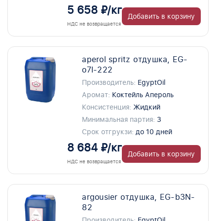
5 658 ₽/кг
Добавить в корзину
НДС не возвращается
aperol spritz отдушка, EG-
o7I-222
Производитель:
EgyptOil
Аромат:
Коктейль Апероль
Консистенция:
Жидкий
Минимальная партия:
3
Срок отгрукзи:
до 10 дней
8 684 ₽/кг
Добавить в корзину
НДС не возвращается
argousier отдушка, EG-b3N-
82
Производитель:
EgyptOil