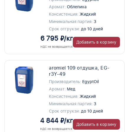
Аромат:
Облепиха
Консистенция:
Жидкий
Минимальная партия:
3
Срок отгрукзи:
до 10 дней
6 795 ₽/кг
Добавить в корзину
НДС не возвращается
aromiel 109 отдушка, EG-
r3Y-49
Производитель:
EgyptOil
Аромат:
Мед
Консистенция:
Жидкий
Минимальная партия:
3
Срок отгрукзи:
до 10 дней
4 844 ₽/кг
Добавить в корзину
НДС не возвращается