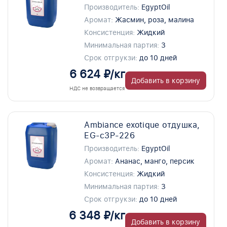
Производитель:
EgyptOil
Аромат:
Жасмин, роза, малина
Консистенция:
Жидкий
Минимальная партия:
3
Срок отгрукзи:
до 10 дней
6 624 ₽/кг
Добавить в корзину
НДС не возвращается
Ambiance exotique отдушка,
EG-c3P-226
Производитель:
EgyptOil
Аромат:
Ананас, манго, персик
Консистенция:
Жидкий
Минимальная партия:
3
Срок отгрукзи:
до 10 дней
6 348 ₽/кг
Добавить в корзину