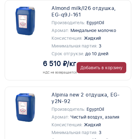
Almond milk/l26 отдушка,
EG-q9J-161
Производитель:
EgyptOil
Аромат:
Миндальное молочко
Консистенция:
Жидкий
Минимальная партия:
3
Срок отгрукзи:
до 10 дней
6 510 ₽/кг
Добавить в корзину
НДС не возвращается
Alpinia new 2 отдушка, EG-
y2N-92
Производитель:
EgyptOil
Аромат:
Чистый воздух, азалия
Консистенция:
Жидкий
Минимальная партия:
3