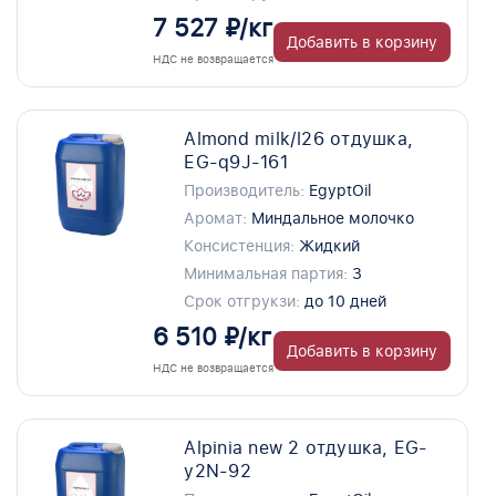
7 527 ₽/кг
Добавить в корзину
НДС не возвращается
Almond milk/l26 отдушка,
EG-q9J-161
Производитель:
EgyptOil
Аромат:
Миндальное молочко
Консистенция:
Жидкий
Минимальная партия:
3
Срок отгрукзи:
до 10 дней
6 510 ₽/кг
Добавить в корзину
НДС не возвращается
Alpinia new 2 отдушка, EG-
y2N-92