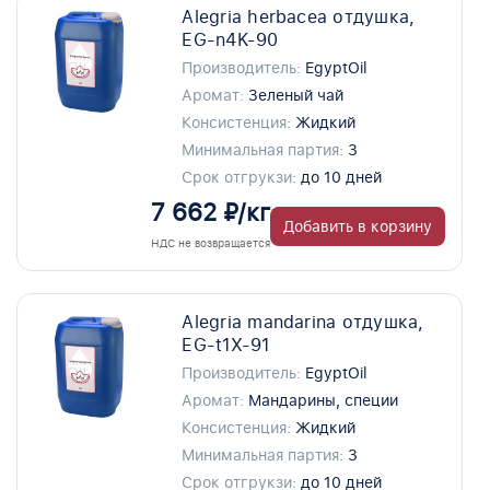
Alegria herbacea отдушка,
EG-n4K-90
Производитель:
EgyptOil
Аромат:
Зеленый чай
Консистенция:
Жидкий
Минимальная партия:
3
Срок отгрукзи:
до 10 дней
7 662 ₽/кг
Добавить в корзину
НДС не возвращается
Alegria mandarina отдушка,
EG-t1X-91
Производитель:
EgyptOil
Аромат:
Мандарины, специи
Консистенция:
Жидкий
Минимальная партия:
3
Срок отгрукзи:
до 10 дней