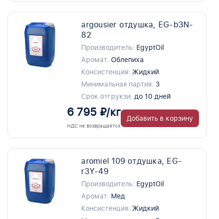
argousier отдушка, EG-b3N-
82
Производитель:
EgyptOil
Аромат:
Облепиха
Консистенция:
Жидкий
Минимальная партия:
3
Срок отгрукзи:
до 10 дней
6 795 ₽/кг
Добавить в корзину
НДС не возвращается
aromiel 109 отдушка, EG-
r3Y-49
Производитель:
EgyptOil
Аромат:
Мед
Консистенция:
Жидкий