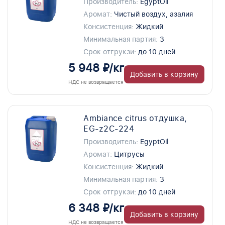
Производитель:
EgyptOil
Аромат:
Чистый воздух, азалия
Консистенция:
Жидкий
Минимальная партия:
3
Срок отгрукзи:
до 10 дней
5 948 ₽/кг
Добавить в корзину
НДС не возвращается
Ambiance citrus отдушка,
EG-z2C-224
Производитель:
EgyptOil
Аромат:
Цитрусы
Консистенция:
Жидкий
Минимальная партия:
3
Срок отгрукзи:
до 10 дней
6 348 ₽/кг
Добавить в корзину
НДС не возвращается