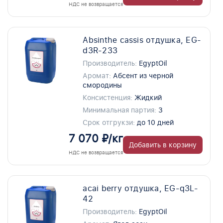
НДС не возвращается
Absinthe cassis отдушка, EG-
d3R-233
Производитель:
EgyptOil
Аромат:
Абсент из черной
смородины
Консистенция:
Жидкий
Минимальная партия:
3
Срок отгрукзи:
до 10 дней
7 070 ₽/кг
Добавить в корзину
НДС не возвращается
acai berry отдушка, EG-q3L-
42
Производитель:
EgyptOil