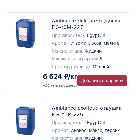
Ambiance delicate отдушка,
EG-t0M-227
Производитель:
EgyptOil
Аромат:
Жасмин, роза, малина
Консистенция:
Жидкий
Минимальная партия:
3
Срок отгрукзи:
до 10 дней
6 624 ₽/кг
Добавить в корзину
НДС не возвращается
Ambiance exotique отдушка,
EG-c3P-226
Производитель:
EgyptOil
Аромат:
Ананас, манго, персик
Консистенция:
Жидкий