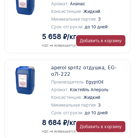
Аромат:
Ананас
Консистенция:
Жидкий
Минимальная партия:
3
Срок отгрукзи:
до 10 дней
5 658 ₽/кг
Добавить в корзину
НДС не возвращается
aperol spritz отдушка, EG-
o7I-222
Производитель:
EgyptOil
Аромат:
Коктейль Апероль
Консистенция:
Жидкий
Минимальная партия:
3
Срок отгрукзи:
до 10 дней
8 684 ₽/кг
Добавить в корзину
НДС не возвращается