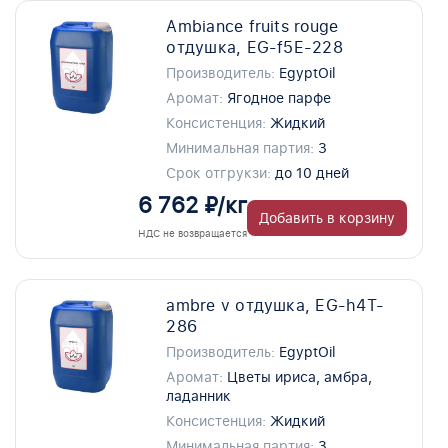
Ambiance fruits rouge
отдушка, EG-f5E-228
Производитель:
EgyptOil
Аромат:
Ягодное парфе
Консистенция:
Жидкий
Минимальная партия:
3
Срок отгрукзи:
до 10 дней
6 762 ₽/кг
Добавить в корзину
НДС не возвращается
ambre v отдушка, EG-h4T-
286
Производитель:
EgyptOil
Аромат:
Цветы ириса, амбра,
ладанник
Консистенция:
Жидкий
Минимальная партия:
3