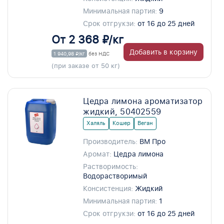
Минимальная партия:
9
Срок отгрукзи:
от 16 до 25 дней
От 2 368 ₽/кг
Добавить в корзину
1 940,98 ₽/кг
без НДС
(при заказе от 50 кг)
Цедра лимона ароматизатор
жидкий, 50402559
Халяль
Кошер
Веган
Производитель:
ВМ Про
Аромат:
Цедра лимона
Растворимость:
Водорастворимый
Консистенция:
Жидкий
Минимальная партия:
1
Срок отгрукзи:
от 16 до 25 дней