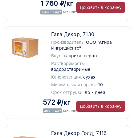
1 760 ₽/кг
Добавить в корзину
1 442,62 ₽/кг
без НДС
Гала Декор, 7130
Производитель:
ООО "Агира
Ингридиентс"
Вкус:
паприка, перцы
Растворимость:
водорастворимые
Консистенция:
сухая
Минимальная партия:
10
Срок отгрукзи:
до 7 дней
572 ₽/кг
Добавить в корзину
468,85 ₽/кг
без НДС
Гала Декор Голд, 7116