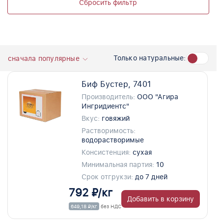
Сбросить фильтр
Только натуральные:
сначала популярные
Биф Бустер, 7401
Производитель:
ООО "Агира
Ингридиентс"
Вкус:
говяжий
Растворимость:
водорастворимые
Консистенция:
сухая
Минимальная партия:
10
Срок отгрукзи:
до 7 дней
792 ₽/кг
Добавить в корзину
649,18 ₽/кг
без НДС