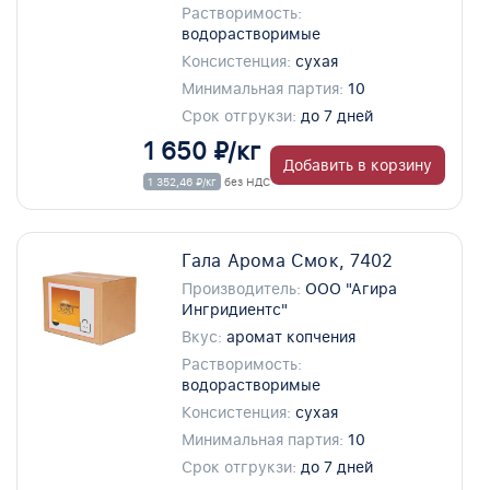
Растворимость:
водорастворимые
Консистенция:
сухая
Минимальная партия:
10
Срок отгрукзи:
до 7 дней
1 650 ₽/кг
Добавить в корзину
1 352,46 ₽/кг
без НДС
Гала Арома Смок, 7402
Производитель:
ООО "Агира
Ингридиентс"
Вкус:
аромат копчения
Растворимость:
водорастворимые
Консистенция:
сухая
Минимальная партия:
10
Срок отгрукзи:
до 7 дней