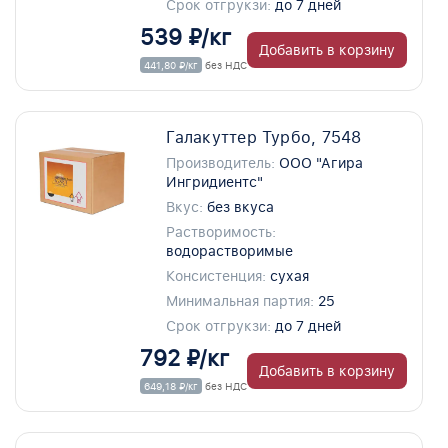
Срок отгрукзи:
до 7 дней
539 ₽/кг
Добавить в корзину
441,80 ₽/кг
без НДС
Галакуттер Турбо, 7548
Производитель:
ООО "Агира
Ингридиентс"
Вкус:
без вкуса
Растворимость:
водорастворимые
Консистенция:
сухая
Минимальная партия:
25
Срок отгрукзи:
до 7 дней
792 ₽/кг
Добавить в корзину
649,18 ₽/кг
без НДС