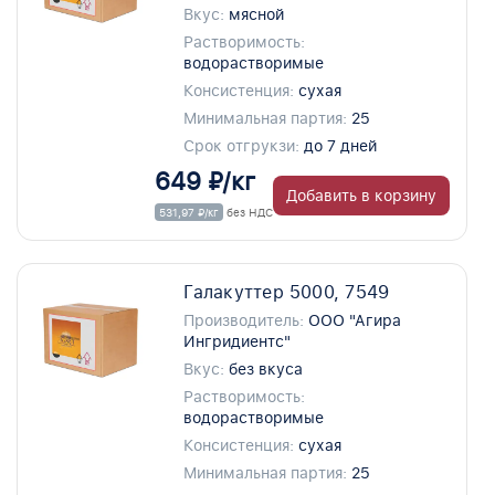
Вкус:
мясной
Растворимость:
водорастворимые
Консистенция:
сухая
Минимальная партия:
25
Срок отгрукзи:
до 7 дней
649 ₽/кг
Добавить в корзину
531,97 ₽/кг
без НДС
Галакуттер 5000, 7549
Производитель:
ООО "Агира
Ингридиентс"
Вкус:
без вкуса
Растворимость:
водорастворимые
Консистенция:
сухая
Минимальная партия:
25