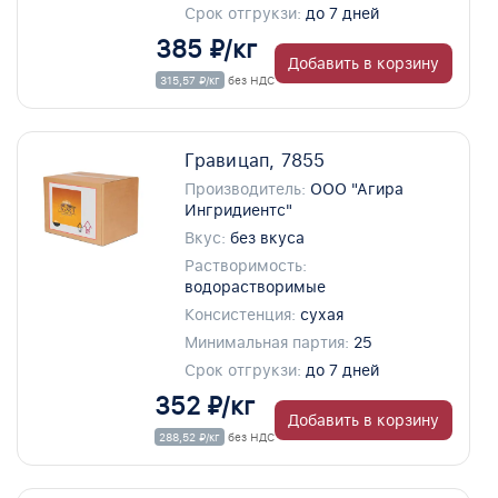
Срок отгрукзи:
до 7 дней
385 ₽/кг
Добавить в корзину
315,57 ₽/кг
без НДС
Гравицап, 7855
Производитель:
ООО "Агира
Ингридиентс"
Вкус:
без вкуса
Растворимость:
водорастворимые
Консистенция:
сухая
Минимальная партия:
25
Срок отгрукзи:
до 7 дней
352 ₽/кг
Добавить в корзину
288,52 ₽/кг
без НДС