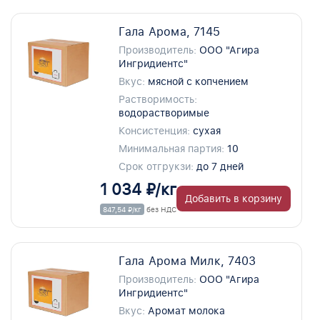
Гала Арома, 7145
Производитель:
ООО "Агира
Ингридиентс"
Вкус:
мясной с копчением
Растворимость:
водорастворимые
Консистенция:
сухая
Минимальная партия:
10
Срок отгрукзи:
до 7 дней
1 034 ₽/кг
Добавить в корзину
847,54 ₽/кг
без НДС
Гала Арома Милк, 7403
Производитель:
ООО "Агира
Ингридиентс"
Вкус:
Аромат молока