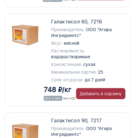
Галактисол 60, 7216
Производитель:
ООО "Агира
Ингридиентс"
Вкус:
мясной
Растворимость:
водорастворимые
Консистенция:
сухая
Минимальная партия:
25
Срок отгрукзи:
до 7 дней
748 ₽/кг
Добавить в корзину
613,11 ₽/кг
без НДС
Галактисол 90, 7217
Производитель:
ООО "Агира
Ингридиентс"