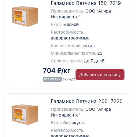
Галамикс Ветчина 150, 7219
Производитель:
ООО "Агира
Ингридиентс"
Вкус:
мясной
Растворимость:
водорастворимые
Консистенция:
сухая
Минимальная партия:
25
Срок отгрукзи:
до 7 дней
704 ₽/кг
Добавить в корзину
577,05 ₽/кг
без НДС
Галамикс Ветчина 200, 7220
Производитель:
ООО "Агира
Ингридиентс"
Вкус:
без вкуса
Растворимость:
водорастворимые