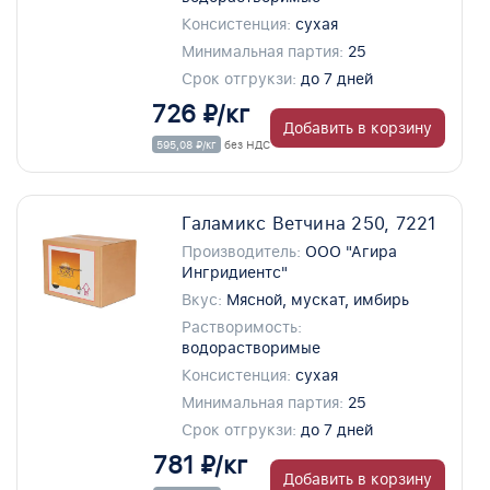
Консистенция:
сухая
Минимальная партия:
25
Срок отгрукзи:
до 7 дней
726 ₽/кг
Добавить в корзину
595,08 ₽/кг
без НДС
Галамикс Ветчина 250, 7221
Производитель:
ООО "Агира
Ингридиентс"
Вкус:
Мясной, мускат, имбирь
Растворимость:
водорастворимые
Консистенция:
сухая
Минимальная партия:
25
Срок отгрукзи:
до 7 дней
781 ₽/кг
Добавить в корзину