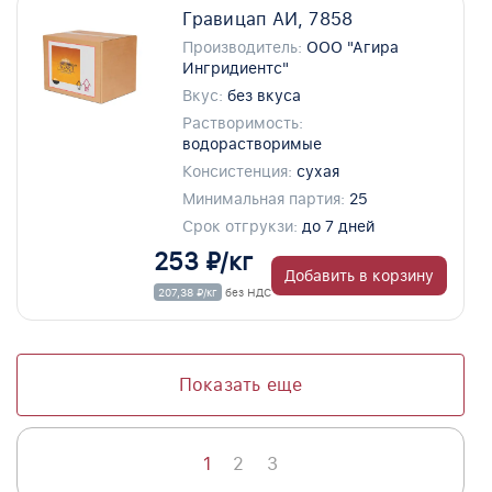
Гравицап АИ, 7858
Производитель:
ООО "Агира
Ингридиентс"
Вкус:
без вкуса
Растворимость:
водорастворимые
Консистенция:
сухая
Минимальная партия:
25
Срок отгрукзи:
до 7 дней
253 ₽/кг
Добавить в корзину
207,38 ₽/кг
без НДС
Показать еще
1
2
3