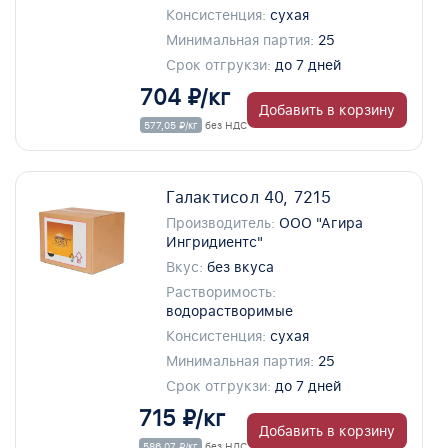
Консистенция:
сухая
Минимальная партия:
25
Срок отгрукзи:
до 7 дней
704 ₽/кг
Добавить в корзину
577,05 ₽/кг
без НДС
Галактисол 40, 7215
Производитель:
ООО "Агира
Ингридиентс"
Вкус:
без вкуса
Растворимость:
водорастворимые
Консистенция:
сухая
Минимальная партия:
25
Срок отгрукзи:
до 7 дней
715 ₽/кг
Добавить в корзину
586,07 ₽/кг
без НДС