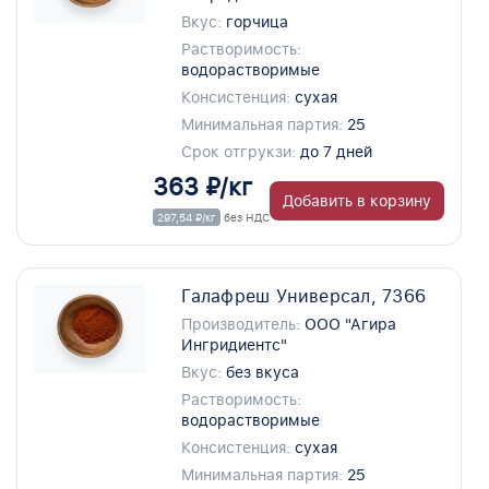
Вкус:
горчица
Растворимость:
водорастворимые
Консистенция:
сухая
Минимальная партия:
25
Срок отгрукзи:
до 7 дней
363 ₽/кг
Добавить в корзину
297,54 ₽/кг
без НДС
Галафреш Универсал, 7366
Производитель:
ООО "Агира
Ингридиентс"
Вкус:
без вкуса
Растворимость:
водорастворимые
Консистенция:
сухая
Минимальная партия:
25