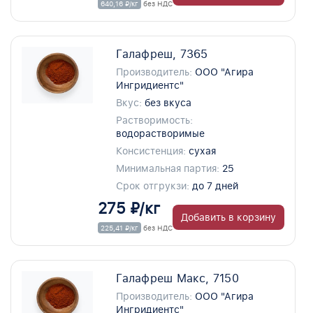
640,16 ₽/кг
без НДС
Галафреш, 7365
Производитель:
ООО "Агира
Ингридиентс"
Вкус:
без вкуса
Растворимость:
водорастворимые
Консистенция:
сухая
Минимальная партия:
25
Срок отгрукзи:
до 7 дней
275 ₽/кг
Добавить в корзину
225,41 ₽/кг
без НДС
Галафреш Макс, 7150
Производитель:
ООО "Агира
Ингридиентс"