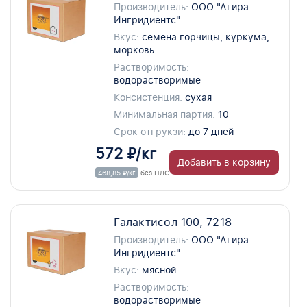
Производитель:
ООО "Агира
Ингридиентс"
Вкус:
семена горчицы, куркума,
морковь
Растворимость:
водорастворимые
Консистенция:
сухая
Минимальная партия:
10
Срок отгрукзи:
до 7 дней
572 ₽/кг
Добавить в корзину
468,85 ₽/кг
без НДС
Галактисол 100, 7218
Производитель:
ООО "Агира
Ингридиентс"
Вкус:
мясной
Растворимость:
водорастворимые