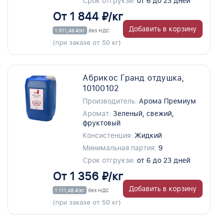
Срок отгрукзи:
от 6 до 23 дней
От 1 844 ₽/кг
Добавить в корзину
1 511,48 ₽/кг
без НДС
(при заказе от 50 кг)
Абрикос Гранд отдушка,
10100102
Производитель:
Арома Премиум
Аромат:
Зеленый, свежий,
фруктовый
Консистенция:
Жидкий
Минимальная партия:
9
Срок отгрукзи:
от 6 до 23 дней
От 1 356 ₽/кг
Добавить в корзину
1 111,48 ₽/кг
без НДС
(при заказе от 50 кг)