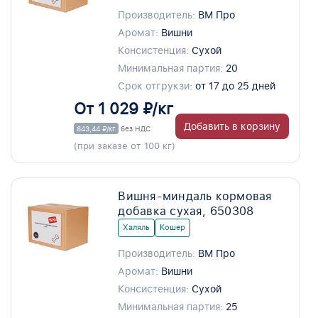
Производитель:
ВМ Про
Аромат:
Вишни
Консистенция:
Сухой
Минимальная партия:
20
Срок отгрукзи:
от 17 до 25 дней
От 1 029 ₽/кг
Добавить в корзину
843,44 ₽/кг
без НДС
(при заказе от 100 кг)
Вишня-миндаль кормовая
добавка сухая, 650308
Халяль
Кошер
Производитель:
ВМ Про
Аромат:
Вишни
Консистенция:
Сухой
Минимальная партия:
25