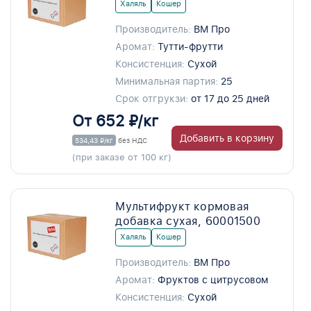
Халяль
Кошер
Производитель:
ВМ Про
Аромат:
Тутти-фрутти
Консистенция:
Сухой
Минимальная партия:
25
Срок отгрукзи:
от 17 до 25 дней
От 652 ₽/кг
Добавить в корзину
534,43 ₽/кг
без НДС
(при заказе от 100 кг)
Мультифрукт кормовая
добавка сухая, 60001500
Халяль
Кошер
Производитель:
ВМ Про
Аромат:
Фруктов с цитрусовом
Консистенция:
Сухой