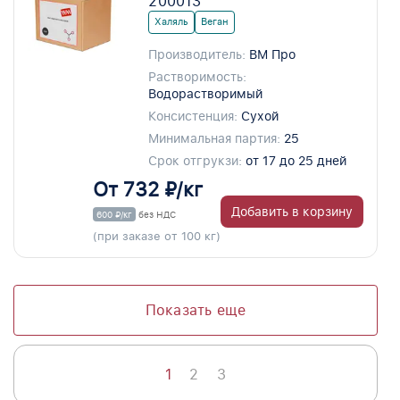
200013
Халяль
Веган
Производитель:
ВМ Про
Растворимость:
Водорастворимый
Консистенция:
Сухой
Минимальная партия:
25
Срок отгрукзи:
от 17 до 25 дней
От 732 ₽/кг
Добавить в корзину
600 ₽/кг
без НДС
(при заказе от 100 кг)
Показать еще
1
2
3