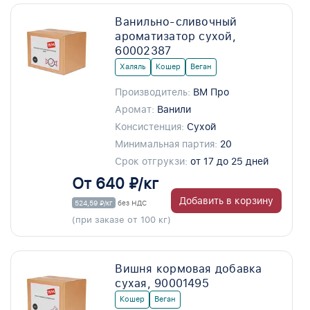
Ванильно-сливочный
ароматизатор сухой,
60002387
Халяль
Кошер
Веган
Производитель:
ВМ Про
Аромат:
Ванили
Консистенция:
Сухой
Минимальная партия:
20
Срок отгрукзи:
от 17 до 25 дней
От 640 ₽/кг
Добавить в корзину
524,59 ₽/кг
без НДС
(при заказе от 100 кг)
Вишня кормовая добавка
сухая, 90001495
Кошер
Веган