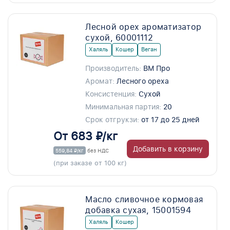
Лесной орех ароматизатор
сухой, 60001112
Халяль
Кошер
Веган
Производитель:
ВМ Про
Аромат:
Лесного ореха
Консистенция:
Сухой
Минимальная партия:
20
Срок отгрукзи:
от 17 до 25 дней
От 683 ₽/кг
Добавить в корзину
559,84 ₽/кг
без НДС
(при заказе от 100 кг)
Масло сливочное кормовая
добавка сухая, 15001594
Халяль
Кошер