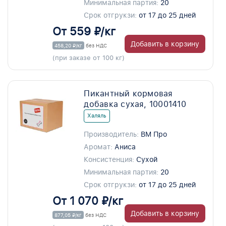
Минимальная партия:
20
Срок отгрукзи:
от 17 до 25 дней
От 559 ₽/кг
Добавить в корзину
458,20 ₽/кг
без НДС
(при заказе от 100 кг)
Пикантный кормовая
добавка сухая, 10001410
Халяль
Производитель:
ВМ Про
Аромат:
Аниса
Консистенция:
Сухой
Минимальная партия:
20
Срок отгрукзи:
от 17 до 25 дней
От 1 070 ₽/кг
Добавить в корзину
877,05 ₽/кг
без НДС