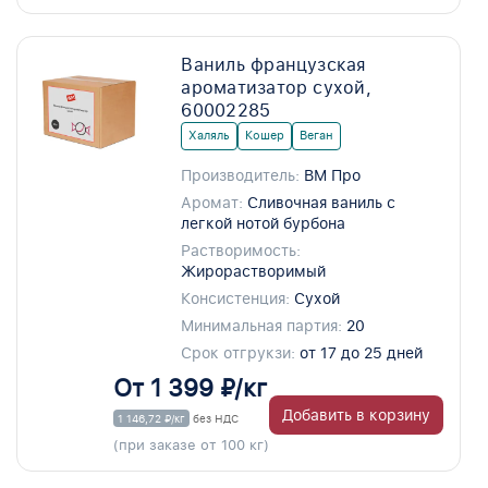
Ваниль французская
ароматизатор сухой,
60002285
Халяль
Кошер
Веган
Производитель:
ВМ Про
Аромат:
Сливочная ваниль с
легкой нотой бурбона
Растворимость:
Жирорастворимый
Консистенция:
Сухой
Минимальная партия:
20
Срок отгрукзи:
от 17 до 25 дней
От 1 399 ₽/кг
Добавить в корзину
1 146,72 ₽/кг
без НДС
(при заказе от 100 кг)