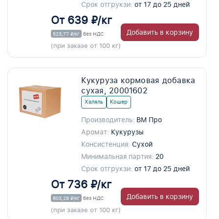
Срок отгрукзи:
от 17 до 25 дней
От 639 ₽/кг
Добавить в корзину
523,77 ₽/кг
без НДС
(при заказе от 100 кг)
Кукуруза кормовая добавка
сухая, 20001602
Халяль
Кошер
Производитель:
ВМ Про
Аромат:
Кукурузы
Консистенция:
Сухой
Минимальная партия:
20
Срок отгрукзи:
от 17 до 25 дней
От 736 ₽/кг
Добавить в корзину
603,28 ₽/кг
без НДС
(при заказе от 100 кг)