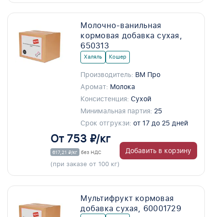
Молочно-ванильная
кормовая добавка сухая,
650313
Халяль
Кошер
Производитель:
ВМ Про
Аромат:
Молока
Консистенция:
Сухой
Минимальная партия:
25
Срок отгрукзи:
от 17 до 25 дней
От 753 ₽/кг
Добавить в корзину
617,21 ₽/кг
без НДС
(при заказе от 100 кг)
Мультифрукт кормовая
добавка сухая, 60001729