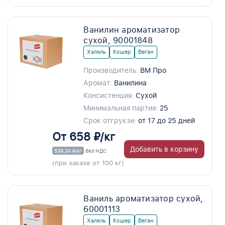
Ванилин ароматизатор
сухой, 90001848
Халяль
Кошер
Веган
Производитель:
ВМ Про
Аромат:
Ванилина
Консистенция:
Сухой
Минимальная партия:
25
Срок отгрукзи:
от 17 до 25 дней
От 658 ₽/кг
Добавить в корзину
539,34 ₽/кг
без НДС
(при заказе от 100 кг)
Ваниль ароматизатор сухой,
60001113
Халяль
Кошер
Веган