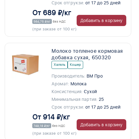
Срок отгрукзи:
от 17 до 25 дней
От 689 ₽/кг
Добавить в корзину
564,75 ₽/кг
без НДС
(при заказе от 100 кг)
Молоко топленое кормовая
добавка сухая, 650320
Халяль
Кошер
Производитель:
ВМ Про
Аромат:
Молока
Консистенция:
Сухой
Минимальная партия:
25
Срок отгрукзи:
от 17 до 25 дней
От 914 ₽/кг
Добавить в корзину
749,18 ₽/кг
без НДС
(при заказе от 100 кг)