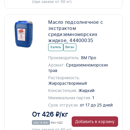
(при заказе от 50 кг)
Масло подсолнечное с
экстрактом
средиземноморских
жидкое, 44400035
Халяль
Веган
Производитель:
ВМ Про
Аромат:
Средиземноморских
трав
Растворимость:
Жирорастворимый
Консистенция:
Жидкий
Минимальная партия:
1
Срок отгрукзи:
от 17 до 25 дней
От 426 ₽/кг
Добавить в корзину
349,18 ₽/кг
без НДС
(при заказе от 50 кг)