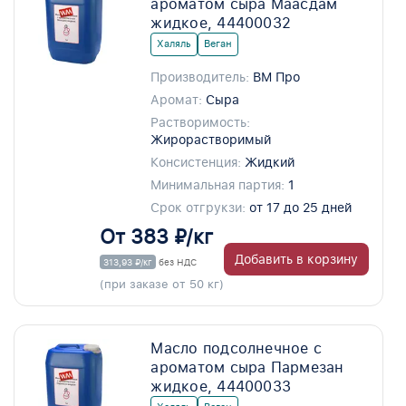
ароматом сыра Маасдам
жидкое, 44400032
Халяль
Веган
Производитель:
ВМ Про
Аромат:
Сыра
Растворимость:
Жирорастворимый
Консистенция:
Жидкий
Минимальная партия:
1
Срок отгрукзи:
от 17 до 25 дней
От 383 ₽/кг
Добавить в корзину
313,93 ₽/кг
без НДС
(при заказе от 50 кг)
Масло подсолнечное с
ароматом сыра Пармезан
жидкое, 44400033