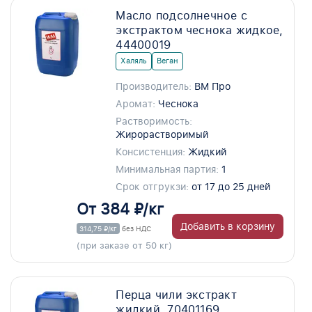
Масло подсолнечное с
экстрактом чеснока жидкое,
44400019
Халяль
Веган
Производитель:
ВМ Про
Аромат:
Чеснока
Растворимость:
Жирорастворимый
Консистенция:
Жидкий
Минимальная партия:
1
Срок отгрукзи:
от 17 до 25 дней
От 384 ₽/кг
Добавить в корзину
314,75 ₽/кг
без НДС
(при заказе от 50 кг)
Перца чили экстракт
жидкий, 70401169