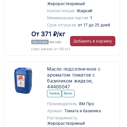
Жирорастворимый
Консистенция:
Жидкий
Минимальная партия:
1
Срок отгрукзи:
от 17 до 25 дней
От 371 ₽/кг
Добавить в корзину
304,10 ₽/кг
без НДС
(при заказе от 50 кг)
Масло подсолнечное с
ароматом томатов с
базиликом жидкое,
44400047
Халяль
Веган
Производитель:
ВМ Про
Аромат:
Томата и базилика
Растворимость:
Жирорастворимый