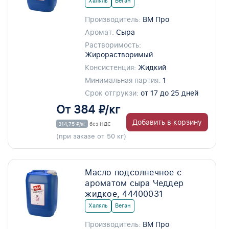
Халяль
Веган
Производитель:
ВМ Про
Аромат:
Сыра
Растворимость:
Жирорастворимый
Консистенция:
Жидкий
Минимальная партия:
1
Срок отгрукзи:
от 17 до 25 дней
От 384 ₽/кг
Добавить в корзину
314,75 ₽/кг
без НДС
(при заказе от 50 кг)
Масло подсолнечное с
ароматом сыра Чеддер
жидкое, 44400031
Халяль
Веган
Производитель:
ВМ Про