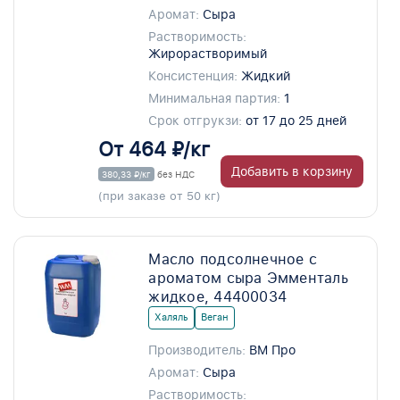
Аромат:
Сыра
Растворимость:
Жирорастворимый
Консистенция:
Жидкий
Минимальная партия:
1
Срок отгрукзи:
от 17 до 25 дней
От 464 ₽/кг
Добавить в корзину
380,33 ₽/кг
без НДС
(при заказе от 50 кг)
Масло подсолнечное с
ароматом сыра Эмменталь
жидкое, 44400034
Халяль
Веган
Производитель:
ВМ Про
Аромат:
Сыра
Растворимость: