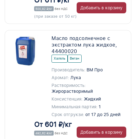
От 611 ₽/кг
Добавить в корзину
500,82 ₽/кг
без НДС
(при заказе от 50 кг)
Масло подсолнечное с
экстрактом лука жидкое,
44400020
Халяль
Веган
Производитель:
ВМ Про
Аромат:
Лука
Растворимость:
Жирорастворимый
Консистенция:
Жидкий
Минимальная партия:
1
Срок отгрукзи:
от 17 до 25 дней
От 601 ₽/кг
Добавить в корзину
492,62 ₽/кг
без НДС