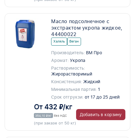
Масло подсолнечное с
экстрактом укропа жидкое,
44400022
Халяль
Веган
Производитель:
ВМ Про
Аромат:
Укропа
Растворимость:
Жирорастворимый
Консистенция:
Жидкий
Минимальная партия:
1
Срок отгрукзи:
от 17 до 25 дней
От 432 ₽/кг
Добавить в корзину
354,10 ₽/кг
без НДС
(при заказе от 50 кг)