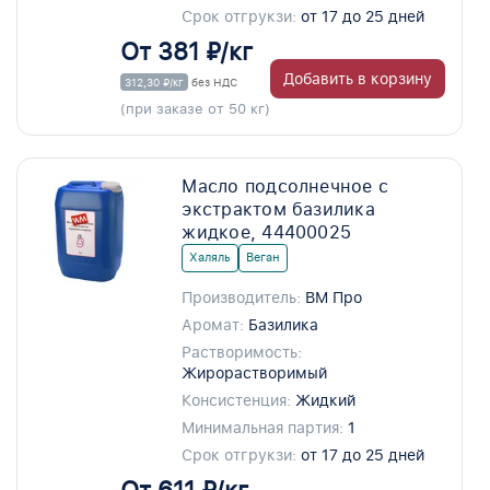
Срок отгрукзи:
от 17 до 25 дней
От 381 ₽/кг
Добавить в корзину
312,30 ₽/кг
без НДС
(при заказе от 50 кг)
Масло подсолнечное с
экстрактом базилика
жидкое, 44400025
Халяль
Веган
Производитель:
ВМ Про
Аромат:
Базилика
Растворимость:
Жирорастворимый
Консистенция:
Жидкий
Минимальная партия:
1
Срок отгрукзи:
от 17 до 25 дней