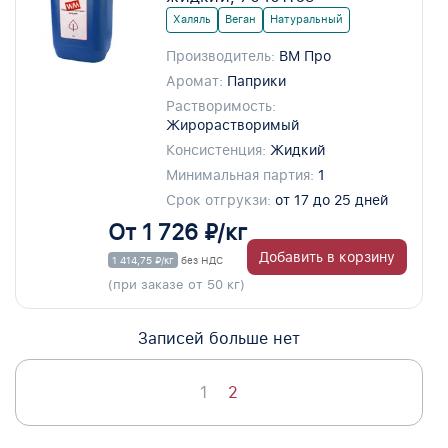
Халяль
Веган
Натуральный
Производитель:
ВМ Про
Аромат:
Паприки
Растворимость:
Жирорастворимый
Консистенция:
Жидкий
Минимальная партия:
1
Срок отгрукзи:
от 17 до 25 дней
От 1 726 ₽/кг
Добавить в корзину
1 414,75 ₽/кг
без НДС
(при заказе от 50 кг)
Записей больше нет
1
2