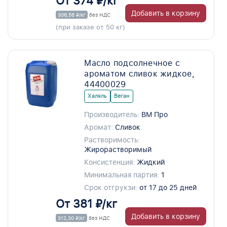
От 374 ₽/кг
Добавить в корзину
306,56 ₽/кг
без НДС
(при заказе от 50 кг)
Масло подсолнечное с
ароматом сливок жидкое,
44400029
Халяль
Веган
Производитель:
ВМ Про
Аромат:
Сливок
Растворимость:
Жирорастворимый
Консистенция:
Жидкий
Минимальная партия:
1
Срок отгрукзи:
от 17 до 25 дней
От 381 ₽/кг
Добавить в корзину
312,30 ₽/кг
без НДС