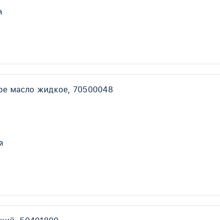
й
ое масло жидкое, 70500048
й