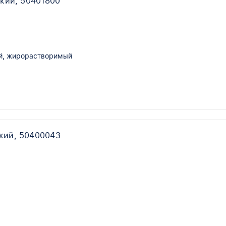
кий, 50401800
й, жирорастворимый
кий, 50400043