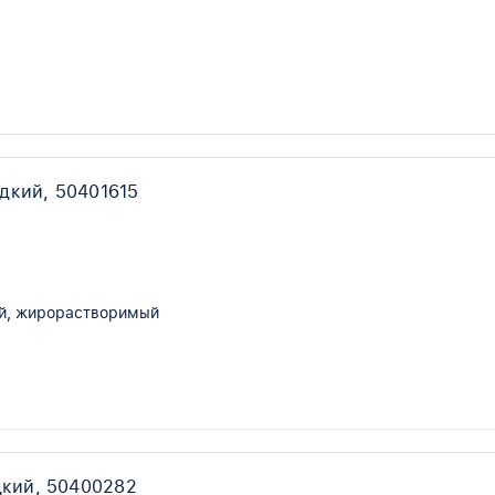
й
дкий, 50401615
й, жирорастворимый
дкий, 50400282