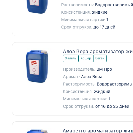
Растворимость:
Водорастворимы
Консистенция:
жидкие
Минимальная партия:
1
Срок отгрукзи:
до 17 дней
Алоэ Вера ароматизатор жи
Халяль
Кошер
Веган
Производитель:
ВМ Про
Аромат:
Алоэ Вера
Растворимость:
Водорастворимы
Консистенция:
Жидкий
Минимальная партия:
1
Срок отгрукзи:
от 16 до 25 дней
Амаретто ароматизатор жи