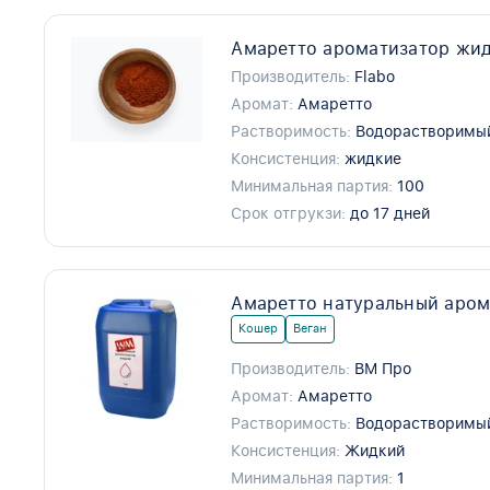
Амаретто ароматизатор жид
Производитель:
Flabo
Аромат:
Амаретто
Растворимость:
Водорастворимы
Консистенция:
жидкие
Минимальная партия:
100
Срок отгрукзи:
до 17 дней
Амаретто натуральный аром
Кошер
Веган
Производитель:
ВМ Про
Аромат:
Амаретто
Растворимость:
Водорастворимы
Консистенция:
Жидкий
Минимальная партия:
1