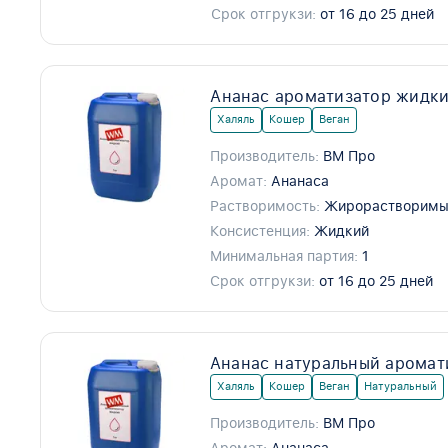
Срок отгрукзи:
от 16 до 25 дней
Ананас ароматизатор жидки
Халяль
Кошер
Веган
Производитель:
ВМ Про
Аромат:
Ананаса
Растворимость:
Жирорастворим
Консистенция:
Жидкий
Минимальная партия:
1
Срок отгрукзи:
от 16 до 25 дней
Ананас натуральный аромат
Халяль
Кошер
Веган
Натуральный
Производитель:
ВМ Про