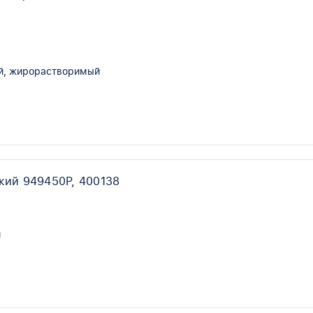
й, жирорастворимый
кий 949450P, 400138
й