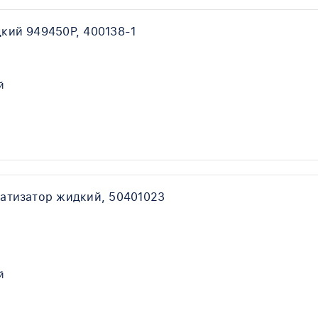
кий 949450P, 400138-1
й
атизатор жидкий, 50401023
й