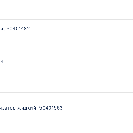
й, 50401482
ый
изатор жидкий, 50401563