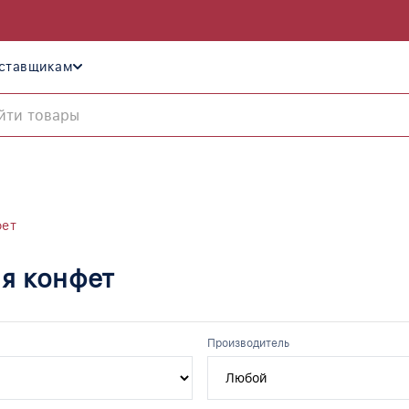
ставщикам
фет
я конфет
Производитель