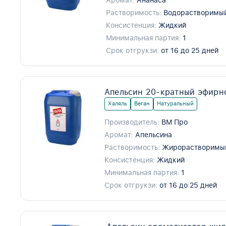
Аромат:
Ананаса
Растворимость:
Водорастворимы
Консистенция:
Жидкий
Минимальная партия:
1
Срок отгрукзи:
от 16 до 25 дней
Апельсин 20-кратный эфирн
Халяль
Веган
Натуральный
Производитель:
ВМ Про
Аромат:
Апельсина
Растворимость:
Жирорастворимы
Консистенция:
Жидкий
Минимальная партия:
1
Срок отгрукзи:
от 16 до 25 дней