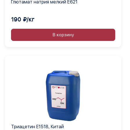
Глютамат натрия мелкий Е621
190 ₽/кг
В корзину
Триацетин E1518, Китай