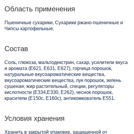
Область применения
Пшеничные сухарики, Сухарики ржано-пшеничные и
Чипсы картофельные.
Состав
Соль, глюкоза, мальтодекстрин, сахар, усилители вкуса
и аромата (Е621, Е631, Е627), горчица порошок,
натуральные вкусоароматические вещества,
вкусоароматические вещества, лук порошок, зелень
сушеная, жир растительный, специи, регуляторы
кислотности (Е334,Е330, Е262), чеснок порошок,
красители (Е150с, Е160с), антикомкователь Е551.
Условия хранения
Хранить в закрытой упаковке, защищенной от