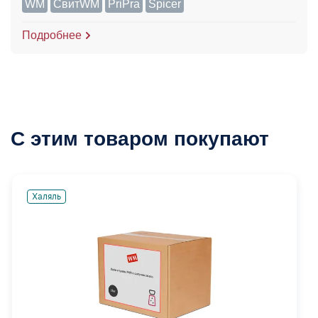
WM
СвитWM
PriPra
Spicer
Подробнее
С этим товаром покупают
Халяль