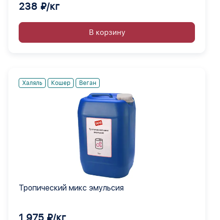
238 ₽/кг
В корзину
Халяль
Кошер
Веган
Тропический микс эмульсия
1 975 ₽/кг