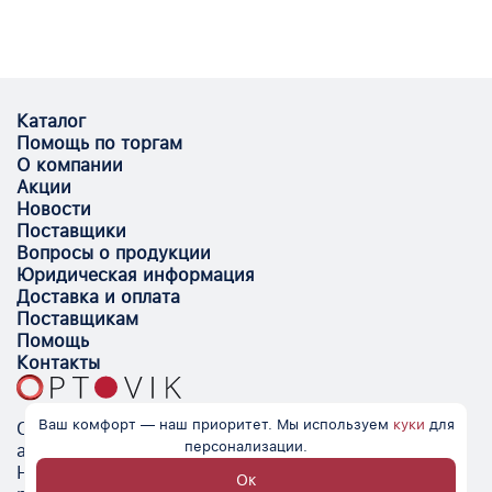
Каталог
Помощь по торгам
О компании
Акции
Новости
Поставщики
Вопросы о продукции
Юридическая информация
Доставка и оплата
Поставщикам
Помощь
Контакты
Ваш комфорт — наш приоритет. Мы используем
куки
для
Optovik.com - электронная площадка для
персонализации.
автоматизации закупок и поиска поставщиков.
Низкие цены, надёжные контрагенты и удобство
Ок