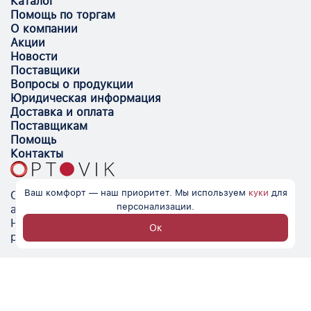
Каталог
Помощь по торгам
О компании
Акции
Новости
Поставщики
Вопросы о продукции
Юридическая информация
Доставка и оплата
Поставщикам
Помощь
Контакты
Ваш комфорт — наш приоритет. Мы используем
куки
для
Optovik.com - электронная площадка для
персонализации.
автоматизации закупок и поиска поставщиков.
Низкие цены, надёжные контрагенты и удобство
Ок
работы.
© Optovik
2026