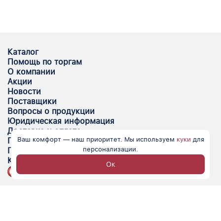
Каталог
Помощь по торгам
О компании
Акции
Новости
Поставщики
Вопросы о продукции
Юридическая информация
Доставка и оплата
Ваш комфорт — наш приоритет. Мы используем
куки
для
Поставщикам
персонализации.
Помощь
Контакты
Ок
Optovik.com - электронная площадка для
автоматизации закупок и поиска поставщиков.
Низкие цены, надёжные контрагенты и удобство
работы.