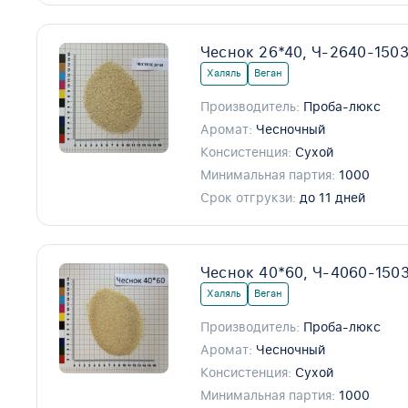
Чеснок 26*40, Ч-2640-150
Халяль
Веган
Производитель:
Проба-люкс
Аромат:
Чесночный
Консистенция:
Сухой
Минимальная партия:
1000
Срок отгрукзи:
до 11 дней
Чеснок 40*60, Ч-4060-150
Халяль
Веган
Производитель:
Проба-люкс
Аромат:
Чесночный
Консистенция:
Сухой
Минимальная партия:
1000