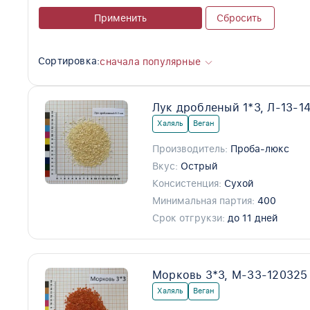
Применить
Сбросить
Сортировка:
сначала популярные
Лук дробленый 1*3, Л-13-1
Халяль
Веган
Производитель:
Проба-люкс
Вкус:
Острый
Консистенция:
Сухой
Минимальная партия:
400
Срок отгрукзи:
до 11 дней
Морковь 3*3, М-33-120325
Халяль
Веган