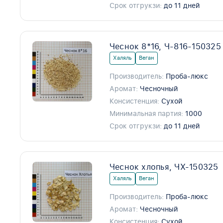
Срок отгрукзи:
до 11 дней
Чеснок 8*16, Ч-816-150325
Халяль
Веган
Производитель:
Проба-люкс
Аромат:
Чесночный
Консистенция:
Сухой
Минимальная партия:
1000
Срок отгрукзи:
до 11 дней
Чеснок хлопья, ЧХ-150325
Халяль
Веган
Производитель:
Проба-люкс
Аромат:
Чесночный
Консистенция:
Сухой