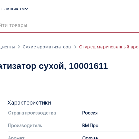
ставщикам
диенты
Сухие ароматизаторы
Огурец маринованный аро
тизатор сухой
, 10001611
Характеристики
Страна производства
Россия
Производитель
ВМ Про
Аромат
Огурца