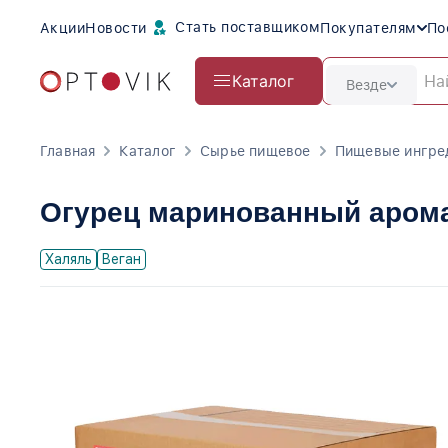
Стать поставщиком
Акции
Новости
Покупателям
По
Каталог
Везде
Главная
Каталог
Сырье пищевое
Пищевые ингре
Огурец маринованный арома
Халяль
Веган