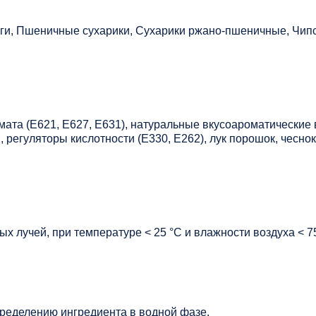
ги, Пшеничные сухарики, Сухарики ржано-пшеничные, Чип
омата (Е621, Е627, Е631), натуральные вкусоароматические
 регуляторы кислотности (Е330, Е262), лук порошок, чеснок
х лучей, при температуре < 25 °C и влажности воздуха < 7
ределению ингредиента в водной фазе.