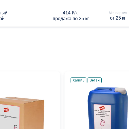
ный
414 ₽/кг
Min.партия
от 25 кг
ой
продажа по 25 кг
Халяль
Веган