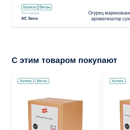
Халяль
Веган
Огурец маринован
Поставщик
AC Sens
ароматизатор сух
С этим товаром покупают
Халяль
Веган
Халяль