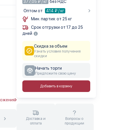
377,05 ₽ / кг
без НДС
Оптом от
414
₽ / кг
Мин. партия: от 25 кг
Срок отгрузки от 17 до 25
дней
Скидка за объем
Узнать условия получения
скидки
Начать торги
Предложите свою цену
Добавить в корзину
ложения
Доставка и
Вопросы о
оплата
продукции