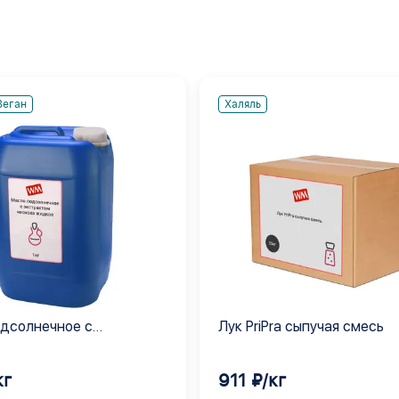
Веган
Халяль
дсолнечное с
Лук PriPra сыпучая смесь
ом чеснока жидкое
кг
911 ₽/кг