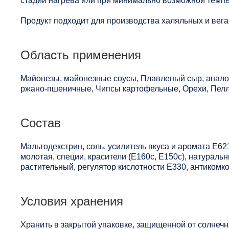
стадий нагрева или при минимально возможной темпе
Продукт подходит для производства халяльных и вега
Область применения
Майонезы, майонезные соусы, Плавленый сыр, анало
ржано-пшеничные, Чипсы картофельные, Орехи, Пелл
Состав
Мальтодекстрин, соль, усилитель вкуса и аромата Е62
молотая, специи, красители (Е160с, Е150с), натурал
растительный, регулятор кислотности Е330, антикомк
Условия хранения
Хранить в закрытой упаковке, защищенной от солнечны