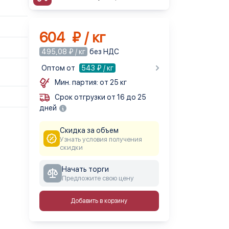
604 ₽ / кг
495,08 ₽ / кг
без НДС
Оптом от
543
₽ / кг
Мин. партия: от 25 кг
Срок отгрузки от 16 до 25
дней
Скидка за объем
Узнать условия получения
скидки
Начать торги
Предложите свою цену
Добавить в корзину