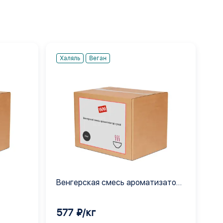
Халяль
Веган
Венгерская смесь ароматизатор
сухой
577 ₽/кг