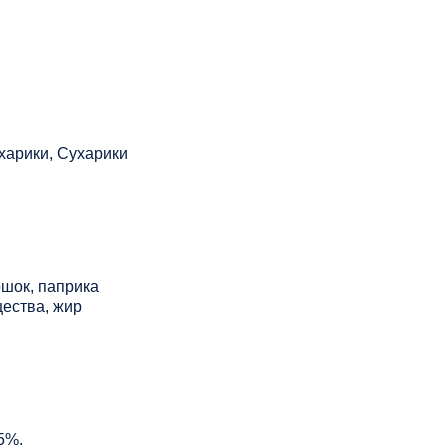
харики, Сухарики
ошок, паприка
щества, жир
5%.