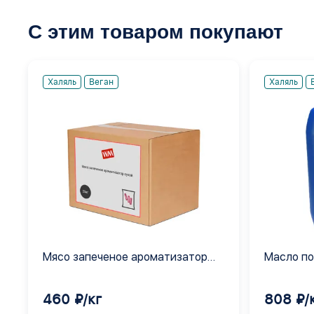
С этим товаром покупают
Халяль
Веган
Халяль
Мясо запеченое ароматизатор
Масло по
сухой
экстракт
460 ₽/кг
808 ₽/