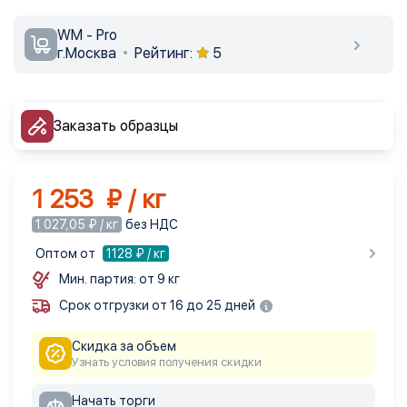
WM - Pro
г.Москва
Рейтинг:
5
Заказать образцы
1 253 ₽ / кг
1 027,05 ₽ / кг
без НДС
Оптом от
1128
₽ / кг
Мин. партия: от 9 кг
Срок отгрузки от 16 до 25 дней
Скидка за объем
Узнать условия получения скидки
Начать торги