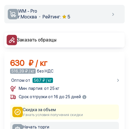
WM - Pro
г.Москва
Рейтинг:
5
Заказать образцы
630 ₽ / кг
516,39 ₽ / кг
без НДС
Оптом от
567
₽ / кг
Мин. партия: от 25 кг
Срок отгрузки от 16 до 25 дней
Скидка за объем
Узнать условия получения скидки
Начать торги