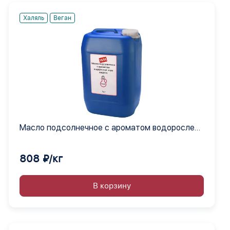
Халяль
Веган
Масло подсолнечное с ароматом водорослей
нори жидкое
808 ₽/кг
В корзину