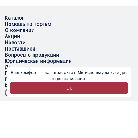
Каталог
Помощь по торгам
О компании
Акции
Новости
Поставщики
Вопросы о продукции
Юридическая информация
Доставка и оплата
Ваш комфорт — наш приоритет. Мы используем
куки
для
Поставщикам
персонализации.
Помощь
Контакты
Ок
Optovik.com - электронная площадка для
автоматизации закупок и поиска поставщиков.
Низкие цены, надёжные контрагенты и удобство
работы.
© Optovik
2026