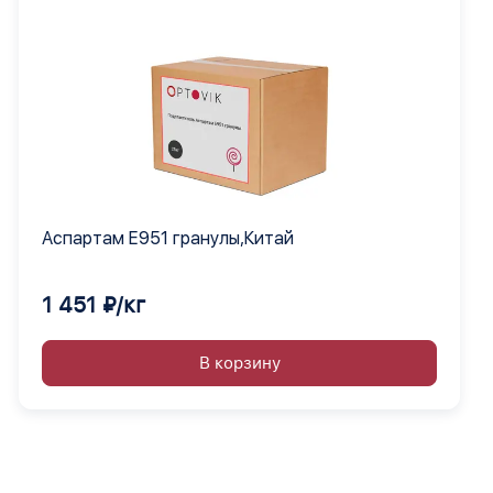
Аспартам Е951 гранулы,Китай
1 451 ₽/кг
В корзину