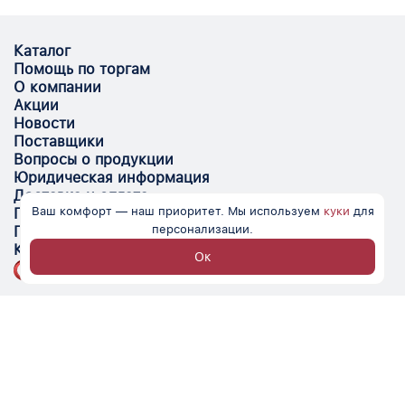
Каталог
Помощь по торгам
О компании
Акции
Новости
Поставщики
Вопросы о продукции
Юридическая информация
Доставка и оплата
Ваш комфорт — наш приоритет. Мы используем
куки
для
Поставщикам
персонализации.
Помощь
Контакты
Ок
Optovik.com - электронная площадка для
автоматизации закупок и поиска поставщиков.
Низкие цены, надёжные контрагенты и удобство
работы.
© Optovik
2026