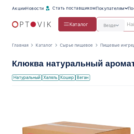
Стать поставщиком
Акции
Новости
Покупателям
По
Каталог
Везде
Главная
Каталог
Сырье пищевое
Пищевые ингре
Клюква натуральный арома
Натуральный
Халяль
Кошер
Веган