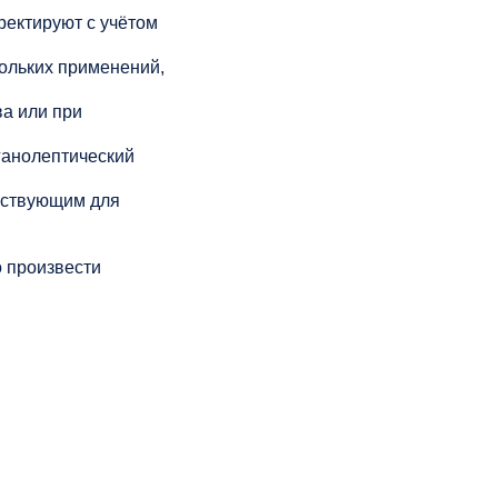
рректируют с учётом
кольких применений,
а или при
ганолептический
йствующим для
 произвести