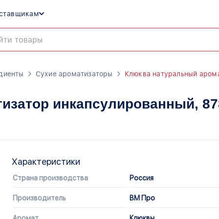
ставщикам
диенты
Сухие ароматизаторы
Клюква натуральный аром
тизатор инкапсулированный
, 8
Характеристики
Страна производства
Россия
Производитель
ВМ Про
Аромат
Клюквы