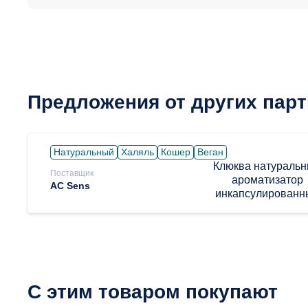
Предложения от других пар
Натуральный
Халяль
Кошер
Веган
Клюква натураль
Поставщик
ароматизатор
AC Sens
инкапсулированн
С этим товаром покупают