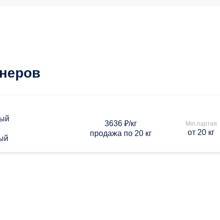
тнеров
ный
3636 ₽/кг
Min.партия
от 20 кг
продажа по 20 кг
ый