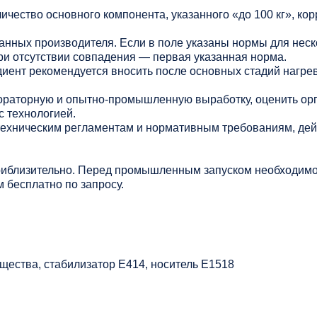
личество основного компонента, указанного «до 100 кг», ко
данных производителя. Если в поле указаны нормы для нес
ри отсутствии совпадения — первая указанная норма.
иент рекомендуется вносить после основных стадий нагрев
раторную и опытно-промышленную выработку, оценить ор
с технологией.
 техническим регламентам и нормативным требованиям, де
риблизительно. Перед промышленным запуском необходимо
 бесплатно по запросу.
щества, стабилизатор Е414, носитель Е1518