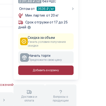
3 311,48 ₽ / кг
без НДС
Оптом от
3636
₽ / кг
Мин. партия: от 20 кг
Срок отгрузки от 17 до 25
дней
Скидка за объем
Узнать условия получения
скидки
Начать торги
Предложите свою цену
Добавить в корзину
ложения
Доставка и
Вопросы о
оплата
продукции