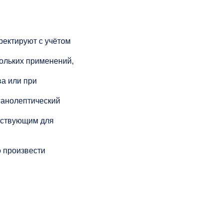
рректируют с учётом
кольких применений,
а или при
ганолептический
йствующим для
 произвести