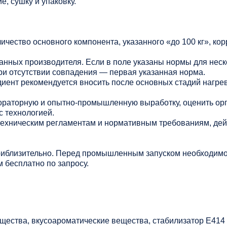
, сушку и упаковку.
личество основного компонента, указанного «до 100 кг», ко
данных производителя. Если в поле указаны нормы для нес
ри отсутствии совпадения — первая указанная норма.
иент рекомендуется вносить после основных стадий нагрев
раторную и опытно-промышленную выработку, оценить ор
с технологией.
 техническим регламентам и нормативным требованиям, де
риблизительно. Перед промышленным запуском необходимо
 бесплатно по запросу.
щества, вкусоароматические вещества, стабилизатор Е414