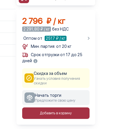
2 796 ₽ / кг
2 291,80 ₽ / кг
без НДС
Оптом от
2517
₽ / кг
Мин. партия: от 20 кг
Срок отгрузки от 17 до 25
дней
Скидка за объем
Узнать условия получения
скидки
Начать торги
Предложите свою цену
Добавить в корзину