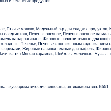
ных и веганских продуктов.
, Птичье молоко, Модельный р-р для сладких продуктов, К
ты сладких каш, Печенье овсяное, Печенье овсяное на маль
рамель на каррагинане, Жировые начинки темные для конфе
околадные, Печенье, Печенье с пониженным содержанием с
 с орехами, Жировые начинки темные для вафель, Жировы
Начинка тип Мягкая карамель, Шейкеры молочные, Муссы, п
тва, вкусоароматические вещества, антикомкователь Е551.