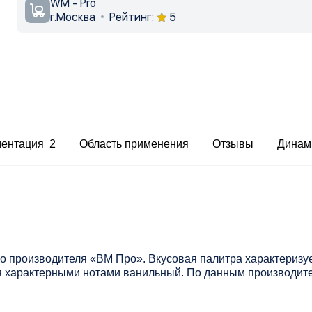
WM - Pro
г.Москва
Рейтинг:
5
ментация 2
Область применения
Отзывы
Динам
го производителя «ВМ Про». Вкусовая палитра характериз
я характерными нотами ванильный. По данным производите