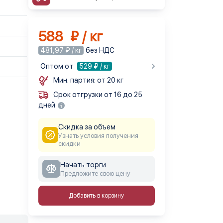
588 ₽ / кг
481,97 ₽ / кг
без НДС
Оптом от
529
₽ / кг
Мин. партия: от 20 кг
Срок отгрузки от 16 до 25
дней
Скидка за объем
Узнать условия получения
скидки
Начать торги
Предложите свою цену
Добавить в корзину