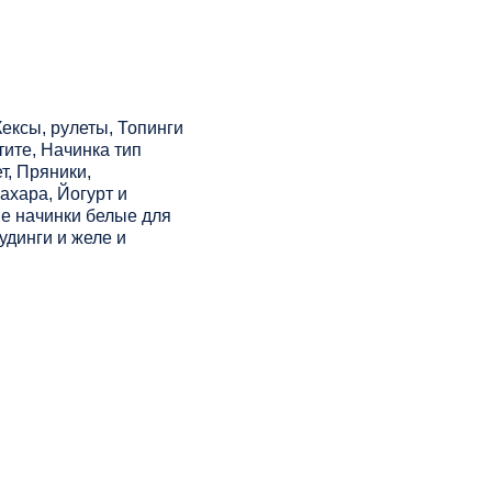
ексы, рулеты, Топинги
тите, Начинка тип
т, Пряники,
ахара, Йогурт и
е начинки белые для
удинги и желе и