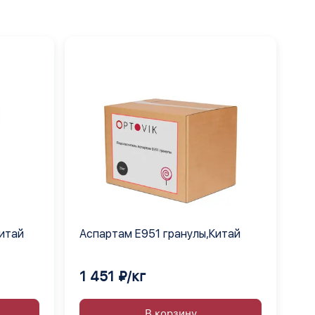
Китай
Аспартам Е951 гранулы,Китай
1 451 ₽/кг
В корзину