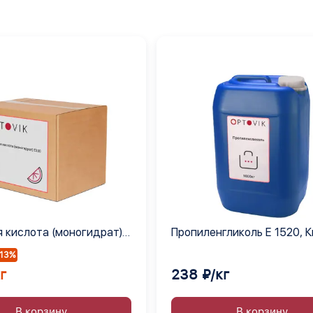
 кислота (моногидрат)
Пропиленгликоль Е 1520, 
-13%
г
238 ₽/кг
В корзину
В корзину