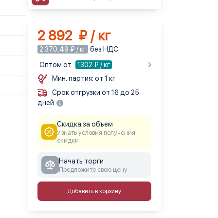
2 892 ₽ / кг
2 370,49 ₽ / кг
без НДС
Оптом от
1302
₽ / кг
Мин. партия: от 1 кг
Срок отгрузки от 16 до 25
дней
Скидка за объем
Узнать условия получения
скидки
Начать торги
Предложите свою цену
Добавить в корзину