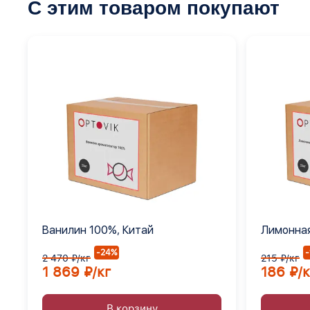
С этим товаром покупают
Ванилин 100%, Китай
Лимонная
Е330
-24%
2 470 ₽/кг
215 ₽/кг
1 869 ₽/кг
186 ₽/к
В корзину