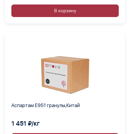
В корзину
Аспартам Е951 гранулы,Китай
1 451 ₽/кг