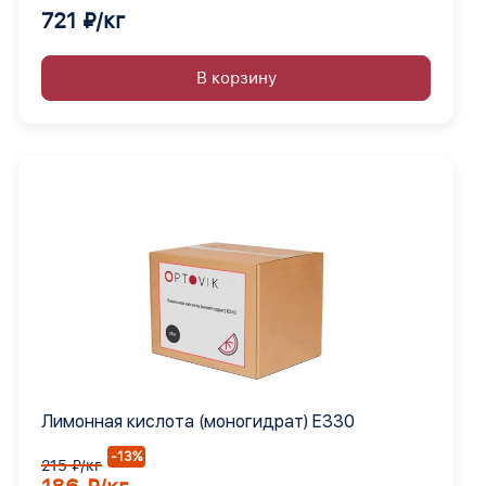
721 ₽/кг
В корзину
Лимонная кислота (моногидрат) Е330
-13%
215 ₽/кг