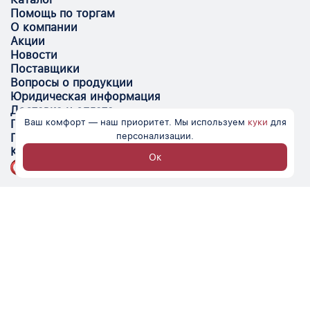
Помощь по торгам
О компании
Акции
Новости
Поставщики
Вопросы о продукции
Юридическая информация
Доставка и оплата
Ваш комфорт — наш приоритет. Мы используем
куки
для
Поставщикам
персонализации.
Помощь
Контакты
Ок
Optovik.com - электронная площадка для
автоматизации закупок и поиска поставщиков.
Низкие цены, надёжные контрагенты и удобство
работы.
© Optovik
2026