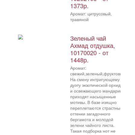
1373р.
Аромат: цитрусовый,
травяной
Зеленый чай
Ахмад отдушка,
10170020 - от
1448р.
Аромат:
свежий,зеленый,фруктовый
На смену интригующему
дуэту экзотической орхидеи
и освежающего мандарина
приходят насыщенные
мотивы. В базе изящно
переплетаются страстные
оттенки загадочного
бергамота и молодой
зелени чайного листа.
Такая подборка нот не