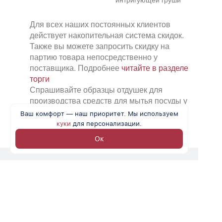
Для всех наших постоянных клиентов
действует накопительная система скидок.
Также вы можете запросить скидку на
партию товара непосредственно у
поставщика. Подробнее
читайте в разделе
торги
Спрашивайте образцы отдушек для
производства средств для мытья посуды у
вашего менеджера
Ваш комфорт — наш приоритет. Мы используем
куки
для персонализации.
Ок
Каталог
Помощь по торгам
О компании
Акции
Новости
Поставщики