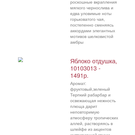
роскошные вкрапления
мягкого чернослива и
едва уловимые ноты
горьковатого чая,
постепенно сменяясь
аккордами элегантных
мотивов шелковистой
амбры
Яблоко отдушка,
10103013 -
1491р.
Аромат:
фруктовый,зеленый
Терпкий рабарбар и
освежающая нежность
плюща дарит
неповторимую
атмосферу тропических
аллей, растворяясь в
шлейфе из акцентов
интригующей груши