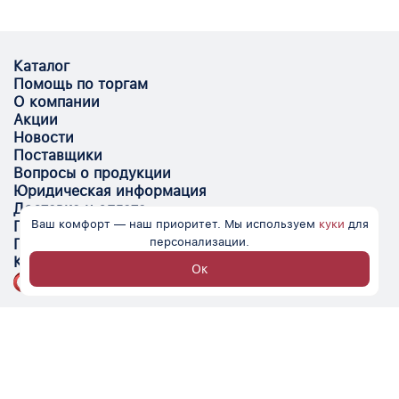
Каталог
Помощь по торгам
О компании
Акции
Новости
Поставщики
Вопросы о продукции
Юридическая информация
Доставка и оплата
Ваш комфорт — наш приоритет. Мы используем
куки
для
Поставщикам
персонализации.
Помощь
Контакты
Ок
Optovik.com - электронная площадка для
автоматизации закупок и поиска поставщиков.
Низкие цены, надёжные контрагенты и удобство
работы.