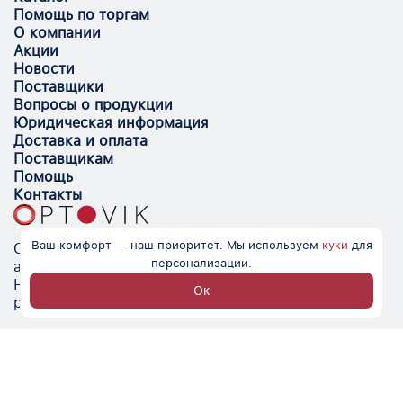
Помощь по торгам
О компании
Акции
Новости
Поставщики
Вопросы о продукции
Юридическая информация
Доставка и оплата
Поставщикам
Помощь
Контакты
Ваш комфорт — наш приоритет. Мы используем
куки
для
Optovik.com - электронная площадка для
персонализации.
автоматизации закупок и поиска поставщиков.
Низкие цены, надёжные контрагенты и удобство
Ок
работы.
© Optovik
2026