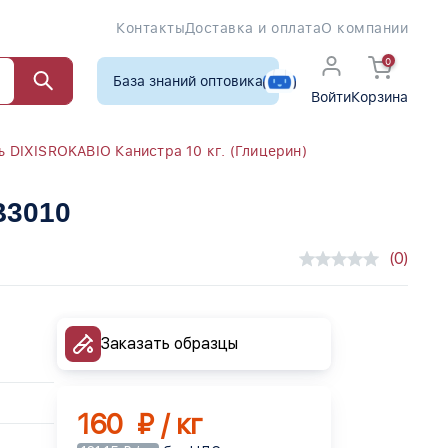
Контакты
Доставка и оплата
О компании
0
База знаний оптовика
Войти
Корзина
ь DIXISROKABIO Канистра 10 кг. (Глицерин)
B3010
(0)
Заказать образцы
160 ₽ / кг