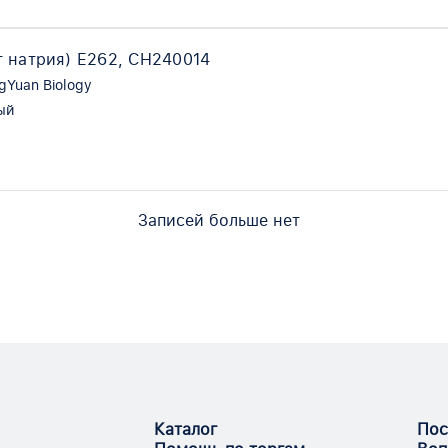
т натрия) Е262, CH240014
gYuan Biology
ый
Записей больше нет
Каталог
Пос