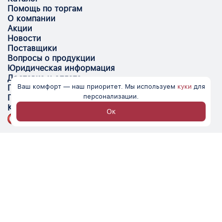
Помощь по торгам
О компании
Акции
Новости
Поставщики
Вопросы о продукции
Юридическая информация
Доставка и оплата
Ваш комфорт — наш приоритет. Мы используем
куки
для
Поставщикам
персонализации.
Помощь
Контакты
Ок
Optovik.com - электронная площадка для
автоматизации закупок и поиска поставщиков.
Низкие цены, надёжные контрагенты и удобство
работы.
© Optovik
2026