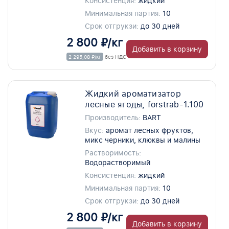
Консистенция:
жидкий
Минимальная партия:
10
Срок отгрукзи:
до 30 дней
2 800 ₽/кг
Добавить в корзину
2 295,08 ₽/кг
без НДС
Жидкий ароматизатор
лесные ягоды, forstrab-1.100
Производитель:
BART
Вкус:
аромат лесных фруктов,
микс черники, клюквы и малины
Растворимость:
Водорастворимый
Консистенция:
жидкий
Минимальная партия:
10
Срок отгрукзи:
до 30 дней
2 800 ₽/кг
Добавить в корзину