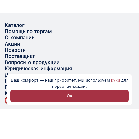
Каталог
Помощь по торгам
О компании
Акции
Новости
Поставщики
Вопросы о продукции
Юридическая информация
Доставка и оплата
Ваш комфорт — наш приоритет. Мы используем
куки
для
Поставщикам
персонализации.
Помощь
Контакты
Ок
Optovik.com - электронная площадка для
автоматизации закупок и поиска поставщиков.
Низкие цены, надёжные контрагенты и удобство
работы.